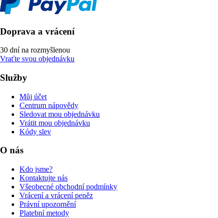
Doprava a vrácení
30 dní na rozmyšlenou
Vraťte svou objednávku
Služby
Můj účet
Centrum nápovědy
Sledovat mou objednávku
Vrátit mou objednávku
Kódy slev
O nás
Kdo jsme?
Kontaktujte nás
Všeobecné obchodní podmínky
Vrácení a vrácení peněz
Právní upozornění
Platební metody