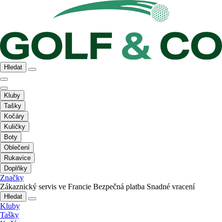
Hledat
Kluby
Tašky
Kočáry
Kuličky
Boty
Oblečení
Rukavice
Doplňky
Značky
Zákaznický servis ve Francie
Bezpečná platba
Snadné vracení
Hledat
Kluby
Tašky