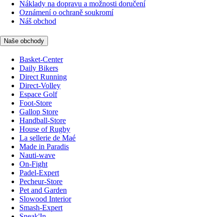
Náklady na dopravu a možnosti doručení
Oznámení o ochraně soukromí
Náš obchod
Naše obchody
Basket-Center
Daily Bikers
Direct Running
Direct-Volley
Espace Golf
Foot-Store
Gallop Store
Handball-Store
House of Rugby
La sellerie de Maé
Made in Paradis
Nauti-wave
On-Fight
Padel-Expert
Pecheur-Store
Pet and Garden
Slowood Interior
Smash-Expert
Sneak'In