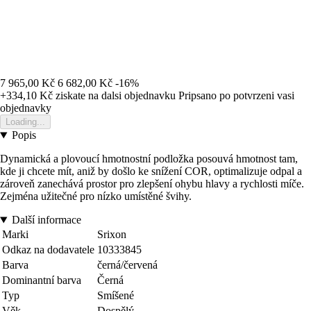
7 965,00 Kč
6 682,00 Kč
-16%
+334,10 Kč
ziskate na dalsi objednavku
Pripsano po potvrzeni vasi
objednavky
Loading...
Popis
Dynamická a plovoucí hmotnostní podložka posouvá hmotnost tam,
kde ji chcete mít, aniž by došlo ke snížení COR, optimalizuje odpal a
zároveň zanechává prostor pro zlepšení ohybu hlavy a rychlosti míče.
Zejména užitečné pro nízko umístěné švihy.
Další informace
Marki
Srixon
Odkaz na dodavatele
10333845
Barva
černá/červená
Dominantní barva
Černá
Typ
Smíšené
Věk
Dospělý