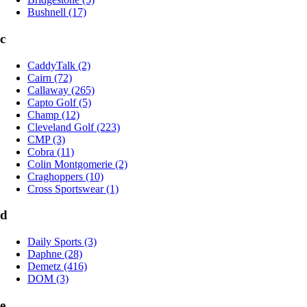
Bushnell (17)
c
CaddyTalk (2)
Cairn (72)
Callaway (265)
Capto Golf (5)
Champ (12)
Cleveland Golf (223)
CMP (3)
Cobra (11)
Colin Montgomerie (2)
Craghoppers (10)
Cross Sportswear (1)
d
Daily Sports (3)
Daphne (28)
Demetz (416)
DOM (3)
e