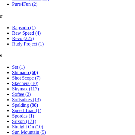
Pure4Fun (2)
r
Rapsodo (1)
Raw Speed (4)
Revo (225)
Rudy Project (1)
s
Set (1)
Shimano (60)
Shot Scope (7)
Skechers (10)
Skymax (117)
Softee (2)
Softspikes (13)
Spalding (88)
Speed Toad (1)
Spordas (1)
Srixon (171)
Straight On (10)
Sun Mountain (5)