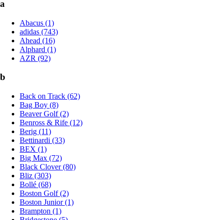
a
Abacus (1)
adidas (743)
Ahead (16)
Alphard (1)
AZR (92)
b
Back on Track (62)
Bag Boy (8)
Beaver Golf (2)
Benross & Rife (12)
Berig (11)
Bettinardi (33)
BEX (1)
Big Max (72)
Black Clover (80)
Bliz (303)
Bollé (68)
Boston Golf (2)
Boston Junior (1)
Brampton (1)
Bridgestone (5)