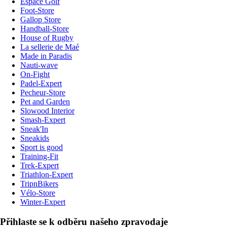
Espace Golf
Foot-Store
Gallop Store
Handball-Store
House of Rugby
La sellerie de Maé
Made in Paradis
Nauti-wave
On-Fight
Padel-Expert
Pecheur-Store
Pet and Garden
Slowood Interior
Smash-Expert
Sneak'In
Sneakids
Sport is good
Training-Fit
Trek-Expert
Triathlon-Expert
TripnBikers
Vélo-Store
Winter-Expert
Přihlaste se k odběru našeho zpravodaje