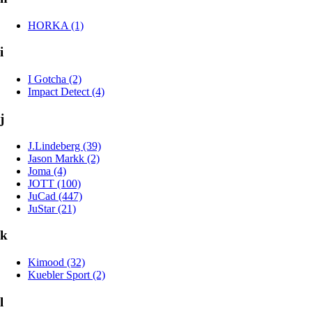
HORKA (1)
i
I Gotcha (2)
Impact Detect (4)
j
J.Lindeberg (39)
Jason Markk (2)
Joma (4)
JOTT (100)
JuCad (447)
JuStar (21)
k
Kimood (32)
Kuebler Sport (2)
l