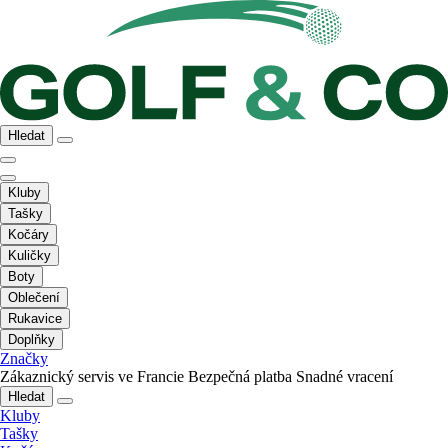
Hledat
Kluby
Tašky
Kočáry
Kuličky
Boty
Oblečení
Rukavice
Doplňky
Značky
Zákaznický servis ve Francie
Bezpečná platba
Snadné vracení
Hledat
Kluby
Tašky