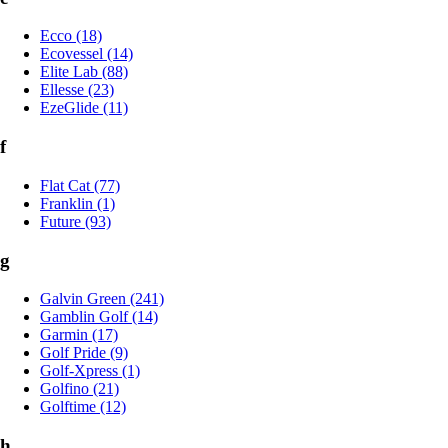
Ecco (18)
Ecovessel (14)
Elite Lab (88)
Ellesse (23)
EzeGlide (11)
f
Flat Cat (77)
Franklin (1)
Future (93)
g
Galvin Green (241)
Gamblin Golf (14)
Garmin (17)
Golf Pride (9)
Golf-Xpress (1)
Golfino (21)
Golftime (12)
h