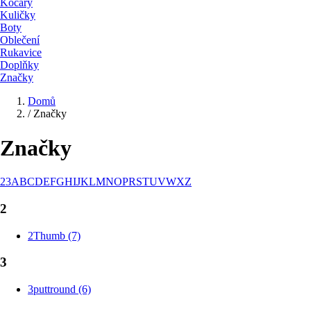
Kočáry
Kuličky
Boty
Oblečení
Rukavice
Doplňky
Značky
Domů
/
Značky
Značky
2
3
A
B
C
D
E
F
G
H
I
J
K
L
M
N
O
P
R
S
T
U
V
W
X
Z
2
2Thumb (7)
3
3puttround (6)