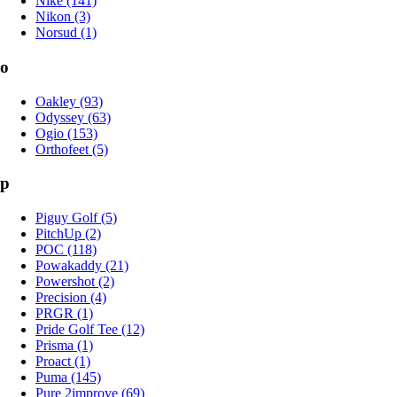
Nike (141)
Nikon (3)
Norsud (1)
o
Oakley (93)
Odyssey (63)
Ogio (153)
Orthofeet (5)
p
Piguy Golf (5)
PitchUp (2)
POC (118)
Powakaddy (21)
Powershot (2)
Precision (4)
PRGR (1)
Pride Golf Tee (12)
Prisma (1)
Proact (1)
Puma (145)
Pure 2improve (69)