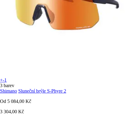
+-1
3 barev
Shimano
Sluneční brýle S-Phyre 2
Od
5 084,00 Kč
3 304,00 Kč