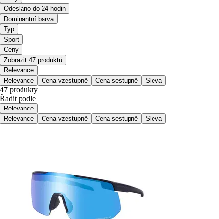
Odesláno do 24 hodin
Dominantní barva
Typ
Sport
Ceny
Zobrazit 47 produktů
Relevance
Relevance
Cena vzestupně
Cena sestupně
Sleva
47 produkty
Řadit podle
Relevance
Relevance
Cena vzestupně
Cena sestupně
Sleva