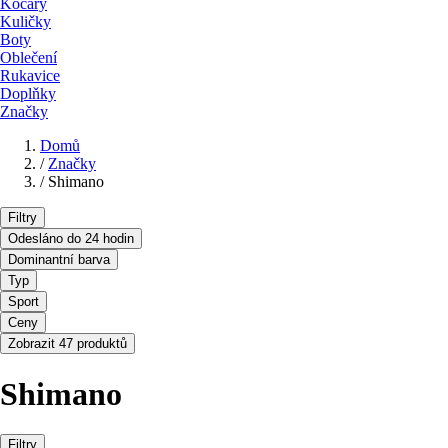
Kočáry
Kuličky
Boty
Oblečení
Rukavice
Doplňky
Značky
Domů
/
Značky
/
Shimano
Filtry
Odesláno do 24 hodin
Dominantní barva
Typ
Sport
Ceny
Zobrazit 47 produktů
Shimano
Filtry