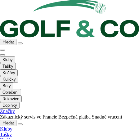
Hledat
Kluby
Tašky
Kočáry
Kuličky
Boty
Oblečení
Rukavice
Doplňky
Značky
Zákaznický servis ve Francie
Bezpečná platba
Snadné vracení
Hledat
Kluby
Tašky