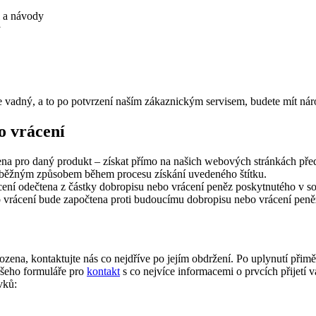
i a návody
y
adný, a to po potvrzení naším zákaznickým servisem, budete mít nárok
o vrácení
zena pro daný produkt – získat přímo na našich webových stránkách před
ředběžným způsobem během procesu získání uvedeného štítku.
ení odečtena z částky dobropisu nebo vrácení peněz poskytnutého v sou
ro vrácení bude započtena proti budoucímu dobropisu nebo vrácení peněz
ozena, kontaktujte nás co nejdříve po jejím obdržení. Po uplynutí přim
ašeho formuláře pro
kontakt
s co nejvíce informacemi o prvcích přijetí 
vků: