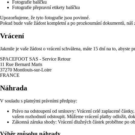
Fotografie balíčku
Fotografie přepravní etikety balíčku
Upozorňujeme, že tyto fotografie jsou povinné.
Pokud bude vaše žádost kompletní a po prozkoumání dokumentů, náš z
Vrácení
Jakmile je vaše žádost o vrácení schválena, máte 15 dní na to, abyste pr
SPACEFOOT SAS - Service Retour
11 Rue Bernard Maris
37270 Montlouis-sur-Loire
FRANCE
Náhrada
V souladu s platnými právními předpisy:
Právo na odstoupení od smlouvy: Vrácení celé zaplacené částky,
vašem rozhodnutí odstoupit. Můžeme vrácení platby odložit, do
Zákonná záruka shody: Vrácení dlužných částek proběhne po obd
Výběr způsobu náhrady