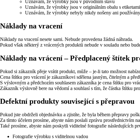
Uznávám, že výrobky jsou v původním stavu
Uznávám, že výrobky jsou v originálním obalu s etiketam
Uznávám, že výrobky nebyly nikdy nošeny ani používán
Náklady na vracení
Náklady na vracení nesete sami. Nebude provedena žádná náhrada.
Pokud však některý z vrácených produktů nebude v souladu nebo bude v
Náklady na vrácení – Předplacený štítek pr
Pokud si zákazník přeje vrátit produkt, může – je-li tato možnost nabí
Cena štítku pro vrácení je zákazníkovi sdělena jasným, čitelným a p
S výslovným a předchozím souhlasem zákazníka je cena štítku pro vrác
Zákazník výslovně bere na vědomí a souhlasí s tím, že částka štítku p
Defektní produkty související s přepravou
Pokud jste obdrželi objednávku a zjistíte, že byla během přepravy pošk
Za tímto účelem prosíme, abyste nám poslali zprávu prostřednictvím n
Také prosíme, abyste nám poskytli viditelné fotografie následujících pr
Fotografie výrobku s viditelnou vadou