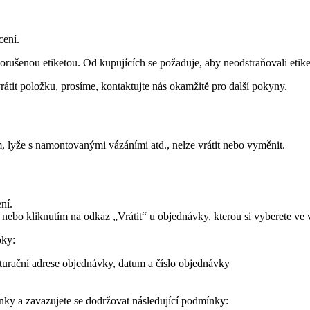
cení.
rušenou etiketou. Od kupujících se požaduje, aby neodstraňovali etike
rátit položku, prosíme, kontaktujte nás okamžitě pro další pokyny.
, lyže s namontovanými vázáními atd., nelze vrátit nebo vyměnit.
ní.
nebo kliknutím na odkaz „Vrátit“ u objednávky, kterou si vyberete v
oky:
kturační adrese objednávky, datum a číslo objednávky
ky a zavazujete se dodržovat následující podmínky: