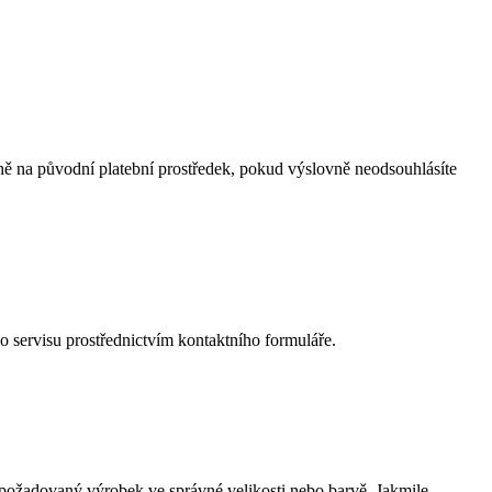
ně na původní platební prostředek, pokud výslovně neodsouhlásíte
 servisu prostřednictvím kontaktního formuláře.
 požadovaný výrobek ve správné velikosti nebo barvě. Jakmile