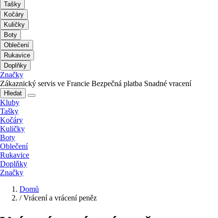
Tašky
Kočáry
Kuličky
Boty
Oblečení
Rukavice
Doplňky
Značky
Zákaznický servis ve Francie
Bezpečná platba
Snadné vracení
Hledat
Kluby
Tašky
Kočáry
Kuličky
Boty
Oblečení
Rukavice
Doplňky
Značky
Domů
/
Vrácení a vrácení peněz