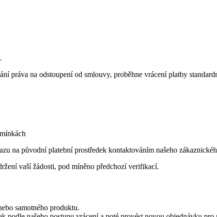
.
vání práva na odstoupení od smlouvy, proběhne vrácení platby standard
dmínkách
zu na původní platební prostředek kontaktováním našeho zákaznického
ržení vaší žádosti, pod míněno předchozí verifikací.
 nebo samotného produktu.
bek podle našeho postupu vrácení a poté provést novou objednávku pro