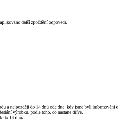
aplikováno další zpoždění odpovědi.
adu a nejpozději do 14 dnů ode dne, kdy jsme byli informováni o
slání výrobku, podle toho, co nastane dříve.
k do 14 dnů.