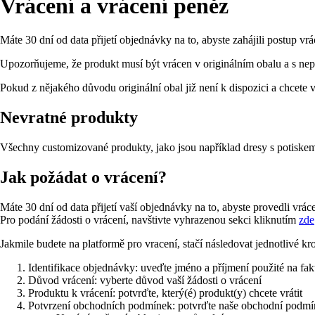
Vrácení a vrácení peněz
Máte 30 dní od data přijetí objednávky na to, abyste zahájili postup vrá
Upozorňujeme, že produkt musí být vrácen v originálním obalu a s nepo
Pokud z nějakého důvodu originální obal již není k dispozici a chcete v
Nevratné produkty
Všechny customizované produkty, jako jsou například dresy s potiskem
Jak požádat o vrácení?
Máte 30 dní od data přijetí vaší objednávky na to, abyste provedli vráce
Pro podání žádosti o vrácení, navštivte vyhrazenou sekci kliknutím
zde
Jakmile budete na platformě pro vracení, stačí následovat jednotlivé kr
Identifikace objednávky: uveďte jméno a příjmení použité na fa
Důvod vrácení: vyberte důvod vaší žádosti o vrácení
Produktu k vrácení: potvrďte, který(é) produkt(y) chcete vrátit
Potvrzení obchodních podmínek: potvrďte naše obchodní podmín