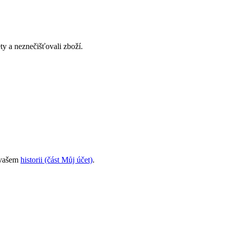
ty a neznečišťovali zboží.
e vašem
historii (část Můj účet)
.