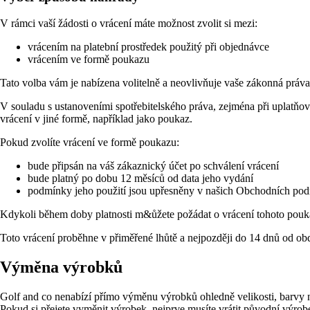
V rámci vaší žádosti o vrácení máte možnost zvolit si mezi:
vrácením na platební prostředek použitý při objednávce
vrácením ve formě poukazu
Tato volba vám je nabízena volitelně a neovlivňuje vaše zákonná práva
V souladu s ustanoveními spotřebitelského práva, zejména při uplatňo
vrácení v jiné formě, například jako poukaz.
Pokud zvolíte vrácení ve formě poukazu:
bude připsán na váš zákaznický účet po schválení vrácení
bude platný po dobu 12 měsíců od data jeho vydání
podmínky jeho použití jsou upřesněny v našich Obchodních po
Kdykoli během doby platnosti m&ůžete požádat o vrácení tohoto pouka
Toto vrácení proběhne v přiměřené lhůtě a nejpozději do 14 dnů od obd
Výměna výrobků
Golf and co nenabízí přímo výměnu výrobků ohledně velikosti, barvy
Pokud si přejete vyměnit výrobek, nejprve musíte vrátit původní výro