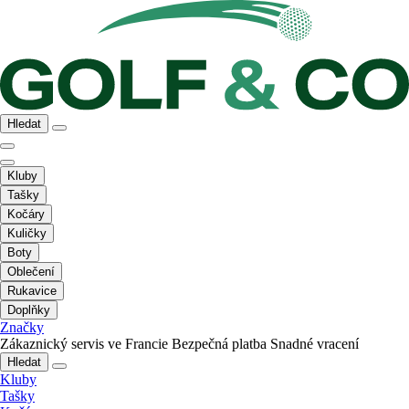
Hledat
Kluby
Tašky
Kočáry
Kuličky
Boty
Oblečení
Rukavice
Doplňky
Značky
Zákaznický servis ve Francie
Bezpečná platba
Snadné vracení
Hledat
Kluby
Tašky