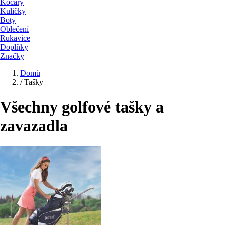
Kočáry
Kuličky
Boty
Oblečení
Rukavice
Doplňky
Značky
Domů
/
Tašky
Všechny golfové tašky a
zavazadla