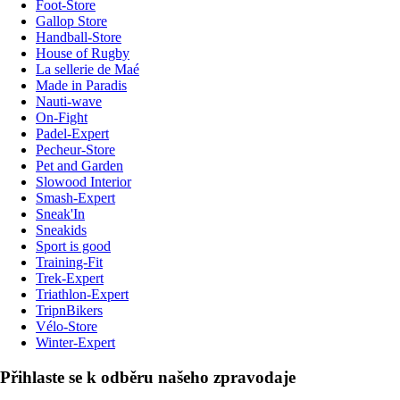
Foot-Store
Gallop Store
Handball-Store
House of Rugby
La sellerie de Maé
Made in Paradis
Nauti-wave
On-Fight
Padel-Expert
Pecheur-Store
Pet and Garden
Slowood Interior
Smash-Expert
Sneak'In
Sneakids
Sport is good
Training-Fit
Trek-Expert
Triathlon-Expert
TripnBikers
Vélo-Store
Winter-Expert
Přihlaste se k odběru našeho zpravodaje