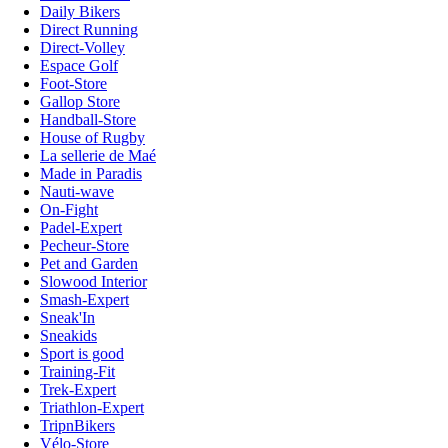
Daily Bikers
Direct Running
Direct-Volley
Espace Golf
Foot-Store
Gallop Store
Handball-Store
House of Rugby
La sellerie de Maé
Made in Paradis
Nauti-wave
On-Fight
Padel-Expert
Pecheur-Store
Pet and Garden
Slowood Interior
Smash-Expert
Sneak'In
Sneakids
Sport is good
Training-Fit
Trek-Expert
Triathlon-Expert
TripnBikers
Vélo-Store