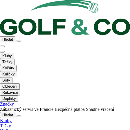
Hledat
Kluby
Tašky
Kočáry
Kuličky
Boty
Oblečení
Rukavice
Doplňky
Značky
Zákaznický servis ve Francie
Bezpečná platba
Snadné vracení
Hledat
Kluby
Tašky