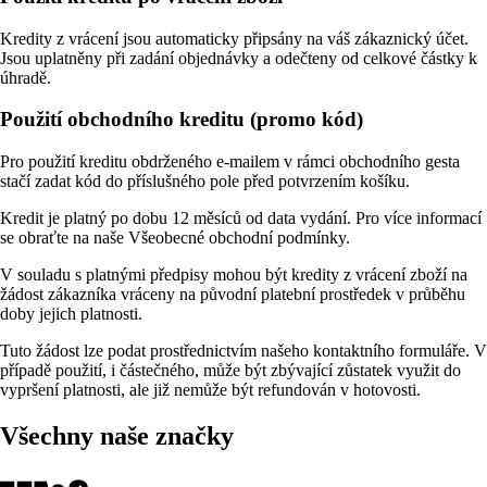
Kredity z vrácení jsou automaticky připsány na váš zákaznický účet.
Jsou uplatněny při zadání objednávky a odečteny od celkové částky k
úhradě.
Použití obchodního kreditu (promo kód)
Pro použití kreditu obdrženého e-mailem v rámci obchodního gesta
stačí zadat kód do příslušného pole před potvrzením košíku.
Kredit je platný po dobu 12 měsíců od data vydání. Pro více informací
se obraťte na naše Všeobecné obchodní podmínky.
V souladu s platnými předpisy mohou být kredity z vrácení zboží na
žádost zákazníka vráceny na původní platební prostředek v průběhu
doby jejich platnosti.
Tuto žádost lze podat prostřednictvím našeho kontaktního formuláře. V
případě použití, i částečného, může být zbývající zůstatek využit do
vypršení platnosti, ale již nemůže být refundován v hotovosti.
Všechny naše značky