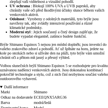
zlepšují vaši viditelnost a vizuální pohodlí.
UV ochrana
: Blokují 100% UVA a UVB paprsků, aby
chránily vaše oči před škodlivými účinky slunce během vašich
venkovních aktivit.
Odolnost
: Vyrobeny z odolných materiálů, tyto brýle jsou
navrženy tak, aby zvládly intenzivní používání a různé
klimatické podmínky.
Moderní styl
: Jejich současný a čistý design zajišťuje, že
budete vypadat elegantně, zatímco budete funkční.
Brýle Shimano Equinox 5 nejsou jen módní doplněk; jsou investicí do
vašeho zrakového zdraví a pohodlí. Ať už šplháte na horu, jedete na
kole po stezkách nebo si užíváte den na pláži, tyto brýle vám umožní
chránit oči a přitom mít jasný a přesný výhled.
Volbou slunečních brýlí Shimano Equinox 5 se rozhodujete pro kvalitu
uznávanou nadšenci venkovních aktivit. Jsou dokonalou kombinací
pokročilé technologie a stylu, což z nich činí nezbytnou součást vašeho
outdoorového vybavení.
Další informace
Marki
Shimano
Odkaz na dodavatele
ECEEQNX5ARG36
Barva
modrá/šedá
Dominantní barva
Modrá