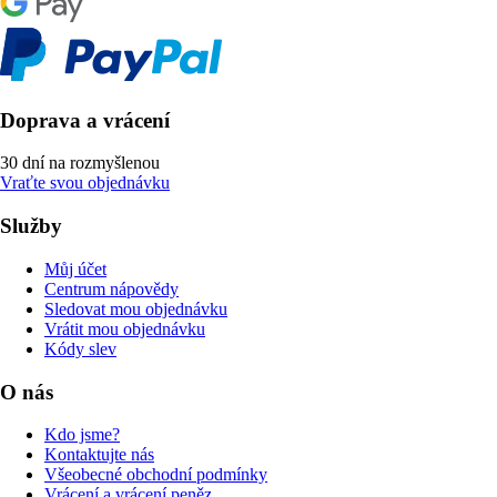
Doprava a vrácení
30 dní na rozmyšlenou
Vraťte svou objednávku
Služby
Můj účet
Centrum nápovědy
Sledovat mou objednávku
Vrátit mou objednávku
Kódy slev
O nás
Kdo jsme?
Kontaktujte nás
Všeobecné obchodní podmínky
Vrácení a vrácení peněz