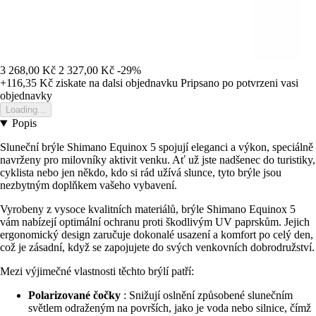
3 268,00 Kč
2 327,00 Kč
-29%
+116,35 Kč
ziskate na dalsi objednavku
Pripsano po potvrzeni vasi
objednavky
Loading...
Popis
Sluneční brýle Shimano Equinox 5 spojují eleganci a výkon, speciálně
navrženy pro milovníky aktivit venku. Ať už jste nadšenec do turistiky,
cyklista nebo jen někdo, kdo si rád užívá slunce, tyto brýle jsou
nezbytným doplňkem vašeho vybavení.
Vyrobeny z vysoce kvalitních materiálů, brýle Shimano Equinox 5
vám nabízejí optimální ochranu proti škodlivým UV paprskům. Jejich
ergonomický design zaručuje dokonalé usazení a komfort po celý den,
což je zásadní, když se zapojujete do svých venkovních dobrodružství.
Mezi výjimečné vlastnosti těchto brýlí patří:
Polarizované čočky
: Snižují oslnění způsobené slunečním
světlem odraženým na površích, jako je voda nebo silnice, čímž