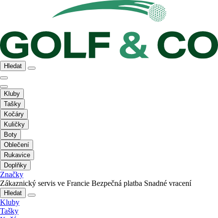
Hledat
Kluby
Tašky
Kočáry
Kuličky
Boty
Oblečení
Rukavice
Doplňky
Značky
Zákaznický servis ve Francie
Bezpečná platba
Snadné vracení
Hledat
Kluby
Tašky