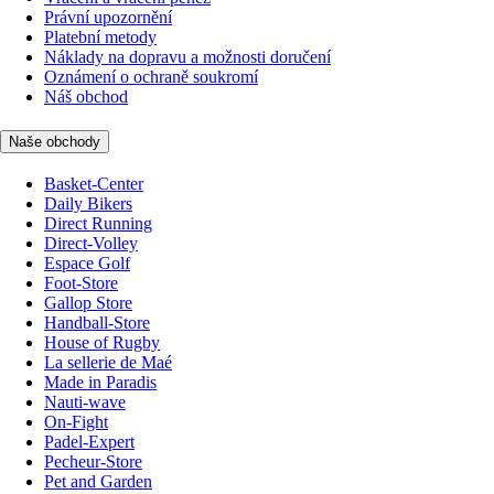
Právní upozornění
Platební metody
Náklady na dopravu a možnosti doručení
Oznámení o ochraně soukromí
Náš obchod
Naše obchody
Basket-Center
Daily Bikers
Direct Running
Direct-Volley
Espace Golf
Foot-Store
Gallop Store
Handball-Store
House of Rugby
La sellerie de Maé
Made in Paradis
Nauti-wave
On-Fight
Padel-Expert
Pecheur-Store
Pet and Garden