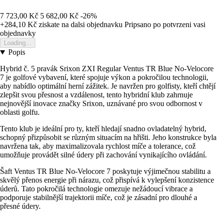
7 723,00 Kč
5 682,00 Kč
-26%
+284,10 Kč
ziskate na dalsi objednavku
Pripsano po potvrzeni vasi
objednavky
Loading...
Popis
Hybrid č. 5 pravák Srixon ZXI Regular Ventus TR Blue No-Velocore
7 je golfové vybavení, které spojuje výkon a pokročilou technologii,
aby nabídlo optimální herní zážitek. Je navržen pro golfisty, kteří chtějí
zlepšit svou přesnost a vzdálenost, tento hybridní klub zahrnuje
nejnovější inovace značky Srixon, uznávané pro svou odbornost v
oblasti golfu.
Tento klub je ideální pro ty, kteří hledají snadno ovladatelný hybrid,
schopný přizpůsobit se různým situacím na hřišti. Jeho konstrukce byla
navržena tak, aby maximalizovala rychlost míče a tolerance, což
umožňuje provádět silné údery při zachování vynikajícího ovládání.
Šaft Ventus TR Blue No-Velocore 7 poskytuje výjimečnou stabilitu a
skvělý přenos energie při nárazu, což přispívá k vylepšení konzistence
úderů. Tato pokročilá technologie omezuje nežádoucí vibrace a
podporuje stabilnější trajektorii míče, což je zásadní pro dlouhé a
přesné údery.