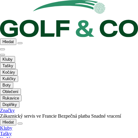
Hledat
Kluby
Tašky
Kočáry
Kuličky
Boty
Oblečení
Rukavice
Doplňky
Značky
Zákaznický servis ve Francie
Bezpečná platba
Snadné vracení
Hledat
Kluby
Tašky