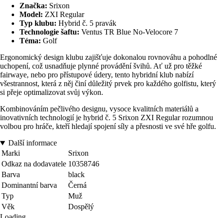
Značka:
Srixon
Model:
ZXI Regular
Typ klubu:
Hybrid č. 5 pravák
Technologie šaftu:
Ventus TR Blue No-Velocore 7
Téma:
Golf
Ergonomický design klubu zajišťuje dokonalou rovnováhu a pohodlné
uchopení, což usnadňuje plynné provádění švihů. Ať už pro těžké
fairwaye, nebo pro přístupové údery, tento hybridní klub nabízí
všestrannost, která z něj činí důležitý prvek pro každého golfistu, který
si přeje optimalizovat svůj výkon.
Kombinováním pečlivého designu, vysoce kvalitních materiálů a
inovativních technologií je hybrid č. 5 Srixon ZXI Regular rozumnou
volbou pro hráče, kteří hledají spojení síly a přesnosti ve své hře golfu.
Další informace
Marki
Srixon
Odkaz na dodavatele
10358746
Barva
black
Dominantní barva
Černá
Typ
Muž
Věk
Dospělý
Loading...