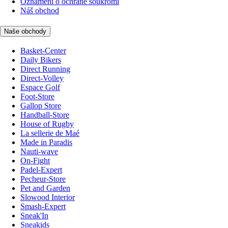
Oznámení o ochraně soukromí
Náš obchod
Naše obchody
Basket-Center
Daily Bikers
Direct Running
Direct-Volley
Espace Golf
Foot-Store
Gallop Store
Handball-Store
House of Rugby
La sellerie de Maé
Made in Paradis
Nauti-wave
On-Fight
Padel-Expert
Pecheur-Store
Pet and Garden
Slowood Interior
Smash-Expert
Sneak'In
Sneakids