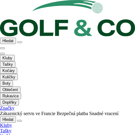
Hledat
Kluby
Tašky
Kočáry
Kuličky
Boty
Oblečení
Rukavice
Doplňky
Značky
Zákaznický servis ve Francie
Bezpečná platba
Snadné vracení
Hledat
Kluby
Tašky