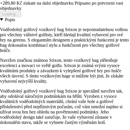
+289,80 Kč
ziskate na dalsi objednavku
Pripsano po potvrzeni vasi
objednavky
Loading...
Popis
Voděodolný golfový vozíkový bag Srixon je nepostradatelnou volbou
pro všechny vášnivé golfisty, kteří hledají kvalitní vybavení pro své
hry na greenu. S elegantním designem a praktickými funkcemi je tento
bag dokonalou kombinací stylu a funkčnosti pro všechny golfové
hráče.
Navržen značkou známou Srixon, tento vozíkový bag ztělesňuje
excelenci a inovaci ve světě golfu. Srixon je známá svými vysoce
kvalitními produkty a závazkem k vylepšení golfové hry pro hráče
všech úrovní. S tímto vozíkovým bage si můžete být jisti, že získáte
vybavení nejvyšší kvality.
Voděodolný golfový vozíkový bag Srixon je speciálně navržen tak,
aby odolával náročným podmínkám na hřišti. Vyroben z vysoce
kvalitních voděodolných materiálů, chrání vaše hole a golfové
příslušenství před nepříznivým počasím, což vám umožní naplno si
užívat svou hru bez ohledu na povětrnostní podmínky. Jeho
voděodolný design také zaručuje, že vaše vybavení zůstane v
dokonalém stavu, takže se vyhnete častým výměnám holí.