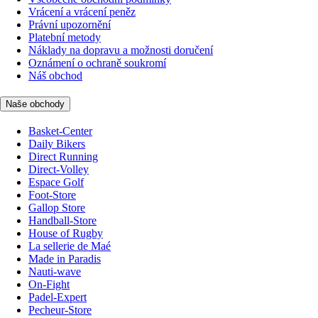
Vrácení a vrácení peněz
Právní upozornění
Platební metody
Náklady na dopravu a možnosti doručení
Oznámení o ochraně soukromí
Náš obchod
Naše obchody
Basket-Center
Daily Bikers
Direct Running
Direct-Volley
Espace Golf
Foot-Store
Gallop Store
Handball-Store
House of Rugby
La sellerie de Maé
Made in Paradis
Nauti-wave
On-Fight
Padel-Expert
Pecheur-Store