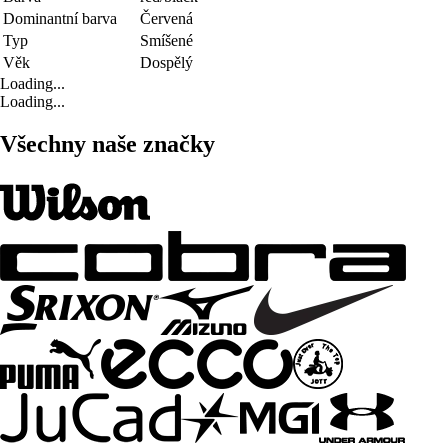
Dominantní barva
Červená
Typ
Smíšené
Věk
Dospělý
Loading...
Loading...
Všechny naše značky