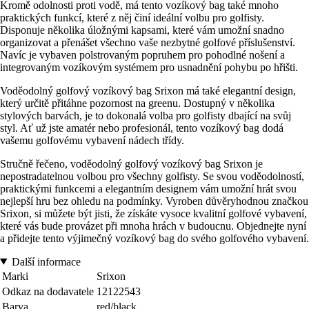
Kromě odolnosti proti vodě, má tento vozíkový bag také mnoho
praktických funkcí, které z něj činí ideální volbu pro golfisty.
Disponuje několika úložnými kapsami, které vám umožní snadno
organizovat a přenášet všechno vaše nezbytné golfové příslušenství.
Navíc je vybaven polstrovaným popruhem pro pohodlné nošení a
integrovaným vozíkovým systémem pro usnadnění pohybu po hřišti.
Voděodolný golfový vozíkový bag Srixon má také elegantní design,
který určitě přitáhne pozornost na greenu. Dostupný v několika
stylových barvách, je to dokonalá volba pro golfisty dbající na svůj
styl. Ať už jste amatér nebo profesionál, tento vozíkový bag dodá
vašemu golfovému vybavení nádech třídy.
Stručně řečeno, voděodolný golfový vozíkový bag Srixon je
nepostradatelnou volbou pro všechny golfisty. Se svou voděodolností,
praktickými funkcemi a elegantním designem vám umožní hrát svou
nejlepší hru bez ohledu na podmínky. Vyroben důvěryhodnou značkou
Srixon, si můžete být jisti, že získáte vysoce kvalitní golfové vybavení,
které vás bude provázet při mnoha hrách v budoucnu. Objednejte nyní
a přidejte tento výjimečný vozíkový bag do svého golfového vybavení.
Další informace
Marki
Srixon
Odkaz na dodavatele
12122543
Barva
red/black