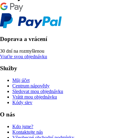
Doprava a vrácení
30 dní na rozmyšlenou
Vraťte svou objednávku
Služby
Můj účet
Centrum nápovědy
Sledovat mou objednávku
Vrátit mou objednávku
Kódy slev
O nás
Kdo jsme?
Kontaktujte nás
Všeobecné obchodní podmínky