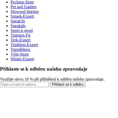
Pecheur-Store
Pet and Garden
Slowood Interior
Smash-Expert
Sneak'In
Sneakids
Sport is good
Training-Fit
Trek-Expert
Triathlon-Expert
TripnBikers
Vélo-Store
Winter-Expert
Přihlaste se k odběru našeho zpravodaje
Využijte slevu 10 % při přihlášení k odběru našeho zpravodaje.
Přihlásit se k odběru