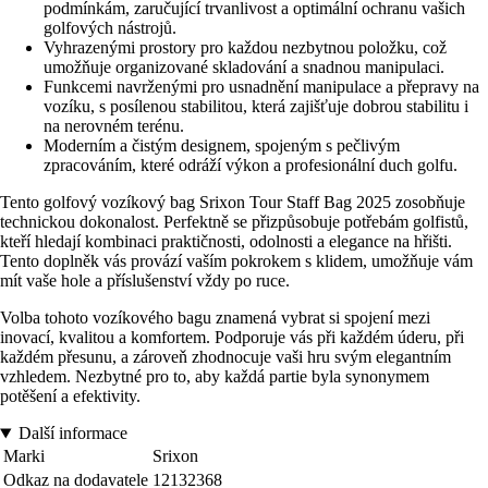
podmínkám, zaručující trvanlivost a optimální ochranu vašich
golfových nástrojů.
Vyhrazenými prostory pro každou nezbytnou položku, což
umožňuje organizované skladování a snadnou manipulaci.
Funkcemi navrženými pro usnadnění manipulace a přepravy na
vozíku, s posílenou stabilitou, která zajišťuje dobrou stabilitu i
na nerovném terénu.
Moderním a čistým designem, spojeným s pečlivým
zpracováním, které odráží výkon a profesionální duch golfu.
Tento golfový vozíkový bag Srixon Tour Staff Bag 2025 zosobňuje
technickou dokonalost. Perfektně se přizpůsobuje potřebám golfistů,
kteří hledají kombinaci praktičnosti, odolnosti a elegance na hřišti.
Tento doplněk vás provází vaším pokrokem s klidem, umožňuje vám
mít vaše hole a příslušenství vždy po ruce.
Volba tohoto vozíkového bagu znamená vybrat si spojení mezi
inovací, kvalitou a komfortem. Podporuje vás při každém úderu, při
každém přesunu, a zároveň zhodnocuje vaši hru svým elegantním
vzhledem. Nezbytné pro to, aby každá partie byla synonymem
potěšení a efektivity.
Další informace
Marki
Srixon
Odkaz na dodavatele
12132368