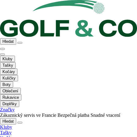
Hledat
Kluby
Tašky
Kočáry
Kuličky
Boty
Oblečení
Rukavice
Doplňky
Značky
Zákaznický servis ve Francie
Bezpečná platba
Snadné vracení
Hledat
Kluby
Tašky