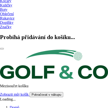
Kočáry
Kuličky
Boty
Oblečení
Rukavice
Doplňky
Značky
Probíhá přidávání do košíku...
Mezisoučet košíku
Zobrazit můj košík
Pokračovat v nákupu
Loading...
Domů