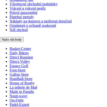
Všeobecné obchodní podmínky
Vrácení a vrácení peněz
Právní upozornění
Platební metody
Náklady na dopravu a možnosti doručení
Oznámení o ochraně soukromí
Náš obchod
Naše obchody
Basket-Center
Daily Bikers
Direct Running
Direct-Volley
Espace Golf
Foot-Store
Gallop Store
Handball-Store
House of Rugby
La sellerie de Maé
Made in Paradis
Nauti-wave
On-Fight
Padel-Expert