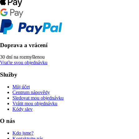
Doprava a vrácení
30 dní na rozmyšlenou
Vraťte svou objednávku
Služby
Můj účet
Centrum nápovědy
Sledovat mou objednávku
Vrátit mou objednávku
Kódy slev
O nás
Kdo jsme?
Kontaktujte nás