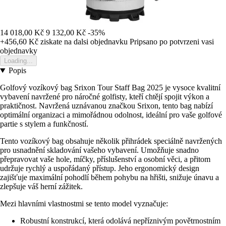
14 018,00 Kč
9 132,00 Kč
-35%
+456,60 Kč
ziskate na dalsi objednavku
Pripsano po potvrzeni vasi
objednavky
Loading...
Popis
Golfový vozíkový bag Srixon Tour Staff Bag 2025 je vysoce kvalitní
vybavení navržené pro náročné golfisty, kteří chtějí spojit výkon a
praktičnost. Navržená uznávanou značkou Srixon, tento bag nabízí
optimální organizaci a mimořádnou odolnost, ideální pro vaše golfové
partie s stylem a funkčností.
Tento vozíkový bag obsahuje několik přihrádek speciálně navržených
pro usnadnění skladování vašeho vybavení. Umožňuje snadno
přepravovat vaše hole, míčky, příslušenství a osobní věci, a přitom
udržuje rychlý a uspořádaný přístup. Jeho ergonomický design
zajišťuje maximální pohodlí během pohybu na hřišti, snižuje únavu a
zlepšuje váš herní zážitek.
Mezi hlavními vlastnostmi se tento model vyznačuje:
Robustní konstrukcí, která odolává nepříznivým povětrnostním