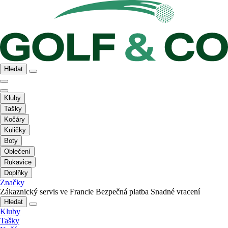
Hledat
Kluby
Tašky
Kočáry
Kuličky
Boty
Oblečení
Rukavice
Doplňky
Značky
Zákaznický servis ve Francie
Bezpečná platba
Snadné vracení
Hledat
Kluby
Tašky