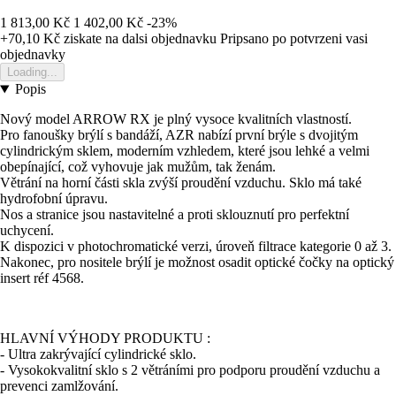
1 813,00 Kč
1 402,00 Kč
-23%
+70,10 Kč
ziskate na dalsi objednavku
Pripsano po potvrzeni vasi
objednavky
Loading...
Popis
Nový model ARROW RX je plný vysoce kvalitních vlastností.
Pro fanoušky brýlí s bandáží, AZR nabízí první brýle s dvojitým
cylindrickým sklem, moderním vzhledem, které jsou lehké a velmi
obepínající, což vyhovuje jak mužům, tak ženám.
Větrání na horní části skla zvýší proudění vzduchu. Sklo má také
hydrofobní úpravu.
Nos a stranice jsou nastavitelné a proti sklouznutí pro perfektní
uchycení.
K dispozici v photochromatické verzi, úroveň filtrace kategorie 0 až 3.
Nakonec, pro nositele brýlí je možnost osadit optické čočky na optický
insert réf 4568.
HLAVNÍ VÝHODY PRODUKTU :
- Ultra zakrývající cylindrické sklo.
- Vysokokvalitní sklo s 2 větráními pro podporu proudění vzduchu a
prevenci zamlžování.