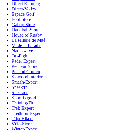
Direct Running
Direct-Volley
Espace Golf
Foot-Store
Gallop Store
Handball-Store
House of Rugby
La sellerie de Maé
Made in Paradis
Nauti-wave
On-Fight
Padel-Expert
Pecheur-Store
Pet and Garden
Slowood Interior
Smash-Expert
Sneak'In
Sneakids
Sport is good
Training-Fit
Trek-Expert
Triathlon-Expert
TripnBikers
Vélo-Store
Winter-Expert