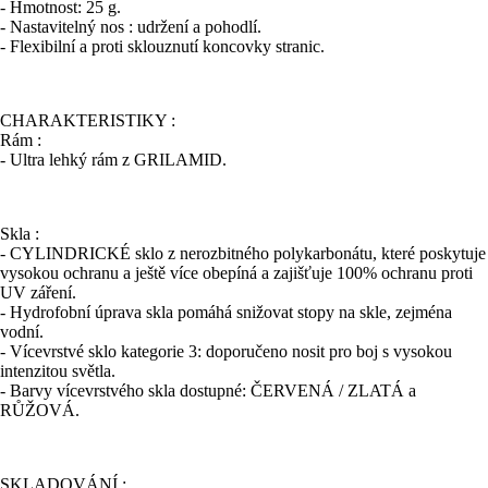
- Hmotnost: 25 g.
- Nastavitelný nos : udržení a pohodlí.
- Flexibilní a proti sklouznutí koncovky stranic.
CHARAKTERISTIKY :
Rám :
- Ultra lehký rám z GRILAMID.
Skla :
- CYLINDRICKÉ sklo z nerozbitného polykarbonátu, které poskytuje
vysokou ochranu a ještě více obepíná a zajišťuje 100% ochranu proti
UV záření.
- Hydrofobní úprava skla pomáhá snižovat stopy na skle, zejména
vodní.
- Vícevrstvé sklo kategorie 3: doporučeno nosit pro boj s vysokou
intenzitou světla.
- Barvy vícevrstvého skla dostupné: ČERVENÁ / ZLATÁ a
RŮŽOVÁ.
SKLADOVÁNÍ :