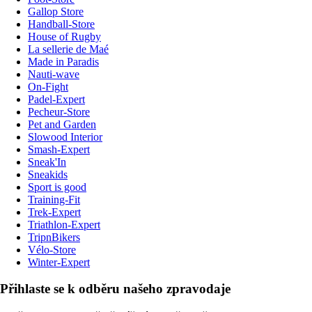
Gallop Store
Handball-Store
House of Rugby
La sellerie de Maé
Made in Paradis
Nauti-wave
On-Fight
Padel-Expert
Pecheur-Store
Pet and Garden
Slowood Interior
Smash-Expert
Sneak'In
Sneakids
Sport is good
Training-Fit
Trek-Expert
Triathlon-Expert
TripnBikers
Vélo-Store
Winter-Expert
Přihlaste se k odběru našeho zpravodaje