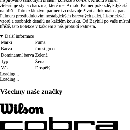
Inspirováno samotným králem, kolekce PUMA x Arnold Palmer
ztělesňuje styl a charizma, které měl Arnold Palmer pokaždé, když stál
na hřišti. Toto exkluzivní partnerství oslavuje život a dokonalost pana
Palmera prostřednictvím nostalgických barevných palet, historických
vzorů a osobních detailů na každém kousku. Od Bayhill po vaše místní
hřiště, tato kolekce v každém z nás probudí Palmera.
Další informace
Marki
Puma
Barva
forest green
Dominantní barva
Zelená
Typ
Žena
Věk
Dospělý
Loading...
Loading...
Všechny naše značky