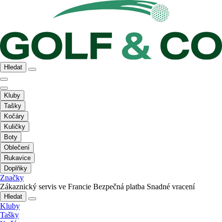
Hledat
Kluby
Tašky
Kočáry
Kuličky
Boty
Oblečení
Rukavice
Doplňky
Značky
Zákaznický servis ve Francie
Bezpečná platba
Snadné vracení
Hledat
Kluby
Tašky