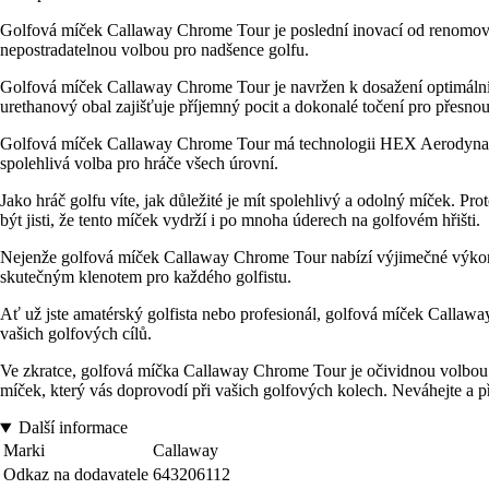
Golfová míček Callaway Chrome Tour je poslední inovací od renomované
nepostradatelnou volbou pro nadšence golfu.
Golfová míček Callaway Chrome Tour je navržen k dosažení optimálních
urethanový obal zajišťuje příjemný pocit a dokonalé točení pro přesno
Golfová míček Callaway Chrome Tour má technologii HEX Aerodynamics, k
spolehlivá volba pro hráče všech úrovní.
Jako hráč golfu víte, jak důležité je mít spolehlivý a odolný míček. Pr
být jisti, že tento míček vydrží i po mnoha úderech na golfovém hřišti.
Nejenže golfová míček Callaway Chrome Tour nabízí výjimečné výkon
skutečným klenotem pro každého golfistu.
Ať už jste amatérský golfista nebo profesionál, golfová míček Callaw
vašich golfových cílů.
Ve zkratce, golfová míčka Callaway Chrome Tour je očividnou volbou pr
míček, který vás doprovodí při vašich golfových kolech. Neváhejte a přid
Další informace
Marki
Callaway
Odkaz na dodavatele
643206112