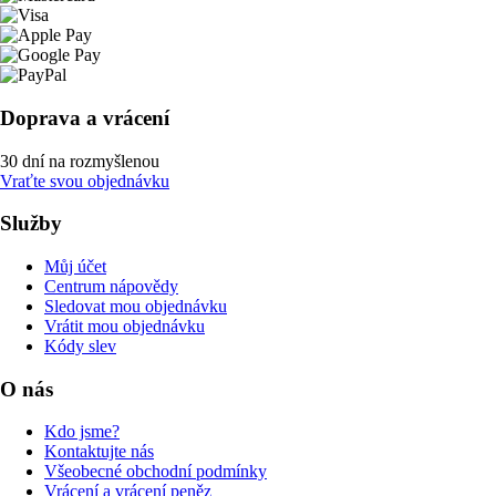
Doprava a vrácení
30 dní na rozmyšlenou
Vraťte svou objednávku
Služby
Můj účet
Centrum nápovědy
Sledovat mou objednávku
Vrátit mou objednávku
Kódy slev
O nás
Kdo jsme?
Kontaktujte nás
Všeobecné obchodní podmínky
Vrácení a vrácení peněz