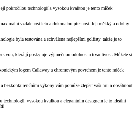
jí pokročilou technologií a vysokou kvalitou je tento míček
maximální vzdálenost letu a dokonalou přesnost. Její měkký a odolný
ogie byla testována a schválena nejlepšími golfisty, takže je to
rstvou, která jí poskytuje výjimečnou odolnost a trvanlivost. Můžete si
m ikonickým logem Callaway a chromovým povrchem je tento míček
ou a bezkonkurenčními výkony vám pomůže zlepšit vaši hru a dosáhnout
u technologií, vysokou kvalitou a elegantním designem je to ideální
ti!