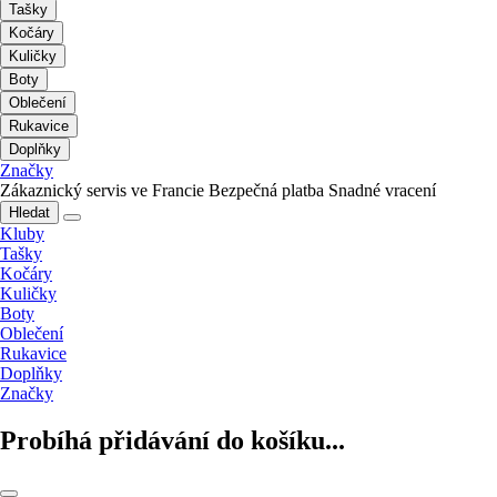
Tašky
Kočáry
Kuličky
Boty
Oblečení
Rukavice
Doplňky
Značky
Zákaznický servis ve Francie
Bezpečná platba
Snadné vracení
Hledat
Kluby
Tašky
Kočáry
Kuličky
Boty
Oblečení
Rukavice
Doplňky
Značky
Probíhá přidávání do košíku...