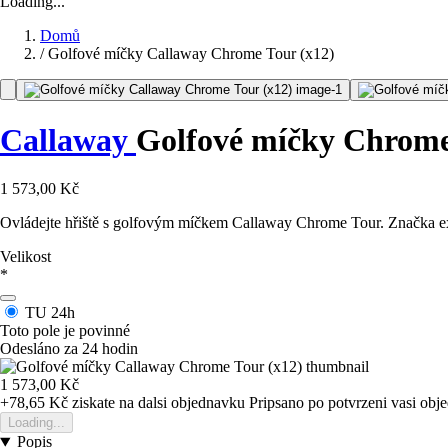
Loading...
Domů
/
Golfové míčky Callaway Chrome Tour (x12)
Callaway
Golfové míčky Chrome
1 573,00 Kč
Ovládejte hřiště s golfovým míčkem Callaway Chrome Tour. Značka ex
Velikost
*
TU
24h
Toto pole je povinné
Odesláno za 24 hodin
1 573,00 Kč
+78,65 Kč
ziskate na dalsi objednavku
Pripsano po potvrzeni vasi obj
Loading...
Popis