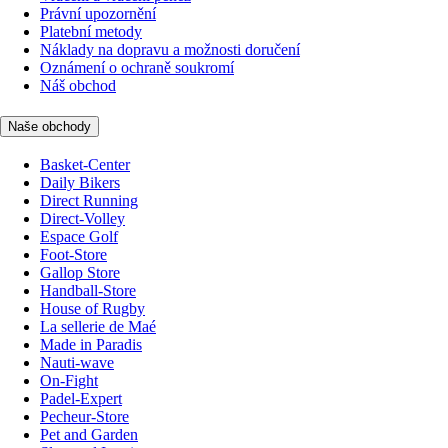
Právní upozornění
Platební metody
Náklady na dopravu a možnosti doručení
Oznámení o ochraně soukromí
Náš obchod
Naše obchody
Basket-Center
Daily Bikers
Direct Running
Direct-Volley
Espace Golf
Foot-Store
Gallop Store
Handball-Store
House of Rugby
La sellerie de Maé
Made in Paradis
Nauti-wave
On-Fight
Padel-Expert
Pecheur-Store
Pet and Garden