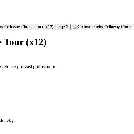
 Tour (x12)
celence pro vaši golfovou hru.
ednavky