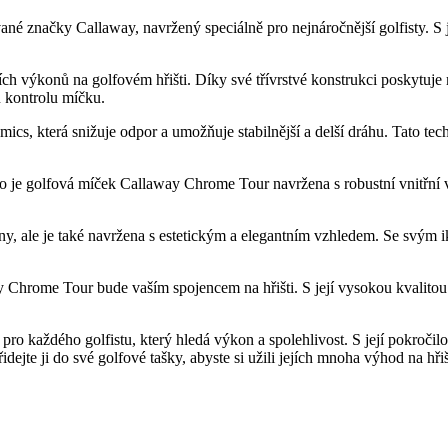
 značky Callaway, navržený speciálně pro nejnáročnější golfisty. S je
 výkonů na golfovém hřišti. Díky své třívrstvé konstrukci poskytuje 
u kontrolu míčku.
terá snižuje odpor a umožňuje stabilnější a delší dráhu. Tato technol
oto je golfová míček Callaway Chrome Tour navržena s robustní vnitřní v
y, ale je také navržena s estetickým a elegantním vzhledem. Se svý
ay Chrome Tour bude vaším spojencem na hřišti. S její vysokou kvalit
o každého golfistu, který hledá výkon a spolehlivost. S její pokročilo
ejte ji do své golfové tašky, abyste si užili jejích mnoha výhod na hřiš