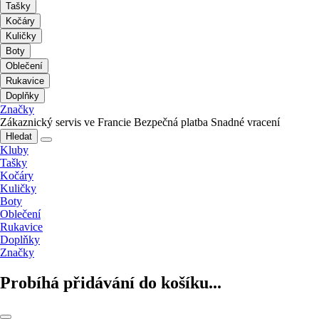
Tašky
Kočáry
Kuličky
Boty
Oblečení
Rukavice
Doplňky
Značky
Zákaznický servis ve Francie
Bezpečná platba
Snadné vracení
Hledat
Kluby
Tašky
Kočáry
Kuličky
Boty
Oblečení
Rukavice
Doplňky
Značky
Probíhá přidávání do košíku...