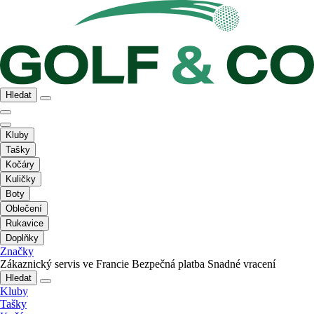
Hledat
Kluby
Tašky
Kočáry
Kuličky
Boty
Oblečení
Rukavice
Doplňky
Značky
Zákaznický servis ve Francie
Bezpečná platba
Snadné vracení
Hledat
Kluby
Tašky