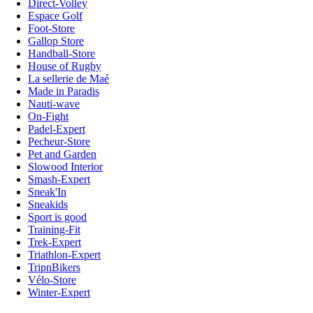
Direct-Volley
Espace Golf
Foot-Store
Gallop Store
Handball-Store
House of Rugby
La sellerie de Maé
Made in Paradis
Nauti-wave
On-Fight
Padel-Expert
Pecheur-Store
Pet and Garden
Slowood Interior
Smash-Expert
Sneak'In
Sneakids
Sport is good
Training-Fit
Trek-Expert
Triathlon-Expert
TripnBikers
Vélo-Store
Winter-Expert