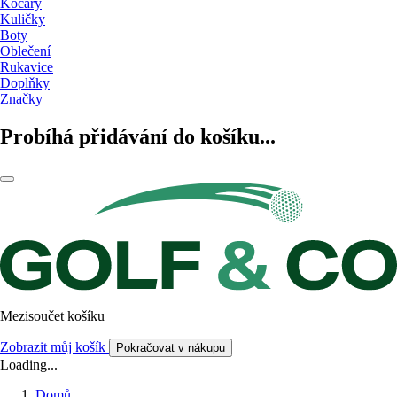
Kočáry
Kuličky
Boty
Oblečení
Rukavice
Doplňky
Značky
Probíhá přidávání do košíku...
Mezisoučet košíku
Zobrazit můj košík
Pokračovat v nákupu
Loading...
Domů