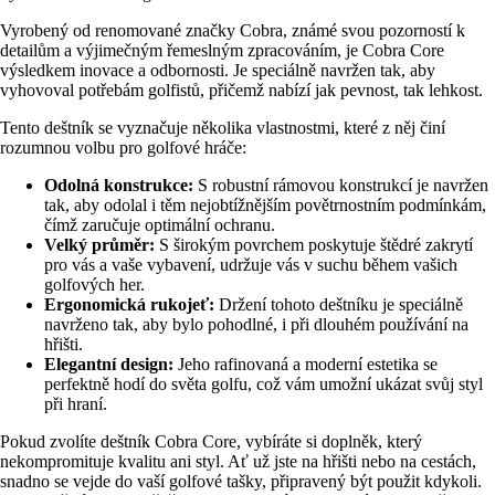
Vyrobený od renomované značky Cobra, známé svou pozorností k
detailům a výjimečným řemeslným zpracováním, je Cobra Core
výsledkem inovace a odbornosti. Je speciálně navržen tak, aby
vyhovoval potřebám golfistů, přičemž nabízí jak pevnost, tak lehkost.
Tento deštník se vyznačuje několika vlastnostmi, které z něj činí
rozumnou volbu pro golfové hráče:
Odolná konstrukce:
S robustní rámovou konstrukcí je navržen
tak, aby odolal i těm nejobtížnějším povětrnostním podmínkám,
čímž zaručuje optimální ochranu.
Velký průměr:
S širokým povrchem poskytuje štědré zakrytí
pro vás a vaše vybavení, udržuje vás v suchu během vašich
golfových her.
Ergonomická rukojeť:
Držení tohoto deštníku je speciálně
navrženo tak, aby bylo pohodlné, i při dlouhém používání na
hřišti.
Elegantní design:
Jeho rafinovaná a moderní estetika se
perfektně hodí do světa golfu, což vám umožní ukázat svůj styl
při hraní.
Pokud zvolíte deštník Cobra Core, vybíráte si doplněk, který
nekompromituje kvalitu ani styl. Ať už jste na hřišti nebo na cestách,
snadno se vejde do vaší golfové tašky, připravený být použit kdykoli.