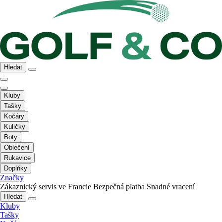
Hledat
Kluby
Tašky
Kočáry
Kuličky
Boty
Oblečení
Rukavice
Doplňky
Značky
Zákaznický servis ve Francie
Bezpečná platba
Snadné vracení
Hledat
Kluby
Tašky