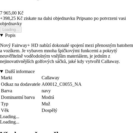
7 965,00 Kč
+398,25 Kč
ziskate na dalsi objednavku
Pripsano po potvrzeni vasi
objednavky
Loading...
Popis
Nový Fairway+ HD nabízí dokonalé spojení mezi přenosným batohem
a vozíkem. Je vybaven mnoha špičkovými funkcemi a pokrytý
neuvěřitelně voděodolným vnějším materiálem, je jedním z
nejinovativnějších golfových sáčků, jaké kdy vytvořil Callaway.
Další informace
Marki
Callaway
Odkaz na dodavatele
A00012_C0055_NA
Barva
navy
Dominantní barva
Modrá
Typ
Muž
Věk
Dospělý
Loading...
Loading...