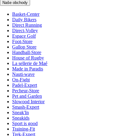
Naše obchody
Basket-Center
Daily Bikers
Direct Running
Direct-Volley
Espace Golf
Foot-Store
Gallop Store
Handball-Store
House of Rugby
La sellerie de Maé
Made in Paradis
Nauti-wave
On-Fight
Padel-Expert
Pecheur-Store
Pet and Garden
Slowood Interior
Smash-Expert
Sneak'In
Sneakids
Sport is good
Training-Fit
Trek-Expert