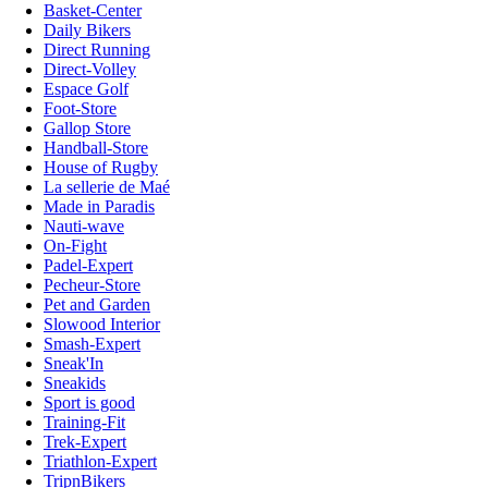
Basket-Center
Daily Bikers
Direct Running
Direct-Volley
Espace Golf
Foot-Store
Gallop Store
Handball-Store
House of Rugby
La sellerie de Maé
Made in Paradis
Nauti-wave
On-Fight
Padel-Expert
Pecheur-Store
Pet and Garden
Slowood Interior
Smash-Expert
Sneak'In
Sneakids
Sport is good
Training-Fit
Trek-Expert
Triathlon-Expert
TripnBikers