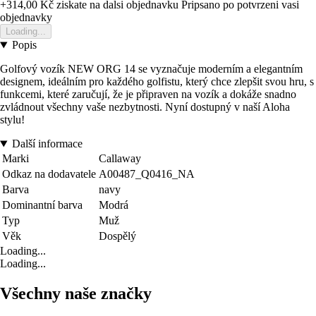
+314,00 Kč
ziskate na dalsi objednavku
Pripsano po potvrzeni vasi
objednavky
Loading...
Popis
Golfový vozík NEW ORG 14 se vyznačuje moderním a elegantním
designem, ideálním pro každého golfistu, který chce zlepšit svou hru, s
funkcemi, které zaručují, že je připraven na vozík a dokáže snadno
zvládnout všechny vaše nezbytnosti. Nyní dostupný v naší Aloha
stylu!
Další informace
Marki
Callaway
Odkaz na dodavatele
A00487_Q0416_NA
Barva
navy
Dominantní barva
Modrá
Typ
Muž
Věk
Dospělý
Loading...
Loading...
Všechny naše značky