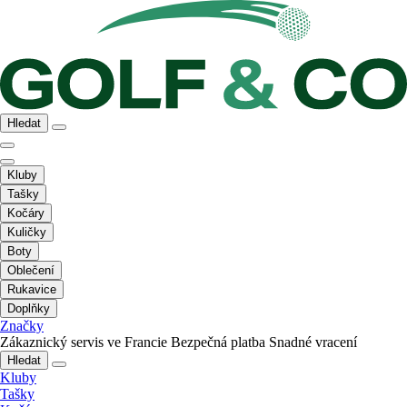
Hledat
Kluby
Tašky
Kočáry
Kuličky
Boty
Oblečení
Rukavice
Doplňky
Značky
Zákaznický servis ve Francie
Bezpečná platba
Snadné vracení
Hledat
Kluby
Tašky