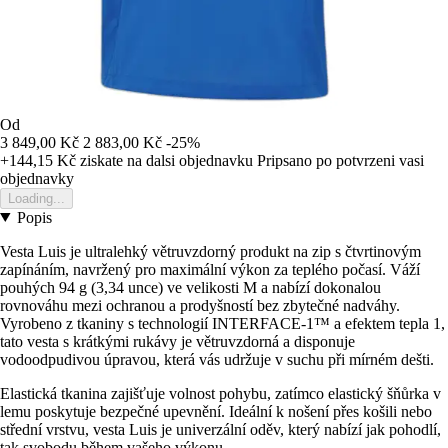
Od
3 849,00 Kč
2 883,00 Kč
-25%
+144,15 Kč
ziskate na dalsi objednavku
Pripsano po potvrzeni vasi
objednavky
Loading...
Popis
Vesta Luis je ultralehký větruvzdorný produkt na zip s čtvrtinovým
zapínáním, navržený pro maximální výkon za teplého počasí. Váží
pouhých 94 g (3,34 unce) ve velikosti M a nabízí dokonalou
rovnováhu mezi ochranou a prodyšností bez zbytečné nadváhy.
Vyrobeno z tkaniny s technologií INTERFACE-1™ a efektem tepla 1,
tato vesta s krátkými rukávy je větruvzdorná a disponuje
vodoodpudivou úpravou, která vás udržuje v suchu při mírném dešti.
Elastická tkanina zajišťuje volnost pohybu, zatímco elastický šňůrka v
lemu poskytuje bezpečné upevnění. Ideální k nošení přes košili nebo
střední vrstvu, vesta Luis je univerzální oděv, který nabízí jak pohodlí,
tak svobodu během vašeho výkonu.