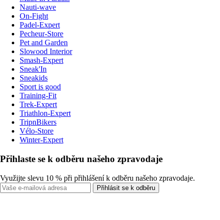
Nauti-wave
On-Fight
Padel-Expert
Pecheur-Store
Pet and Garden
Slowood Interior
Smash-Expert
Sneak'In
Sneakids
Sport is good
Training-Fit
Trek-Expert
Triathlon-Expert
TripnBikers
Vélo-Store
Winter-Expert
Přihlaste se k odběru našeho zpravodaje
Využijte slevu 10 % při přihlášení k odběru našeho zpravodaje.
Přihlásit se k odběru