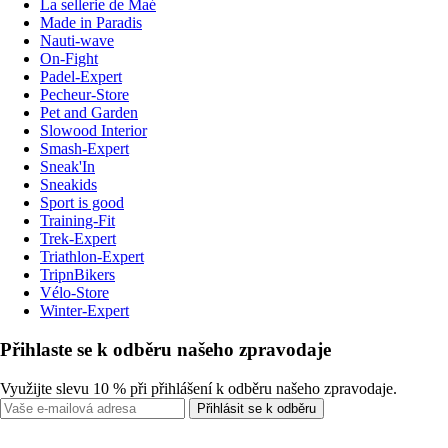
La sellerie de Maé
Made in Paradis
Nauti-wave
On-Fight
Padel-Expert
Pecheur-Store
Pet and Garden
Slowood Interior
Smash-Expert
Sneak'In
Sneakids
Sport is good
Training-Fit
Trek-Expert
Triathlon-Expert
TripnBikers
Vélo-Store
Winter-Expert
Přihlaste se k odběru našeho zpravodaje
Využijte slevu 10 % při přihlášení k odběru našeho zpravodaje.
Přihlásit se k odběru