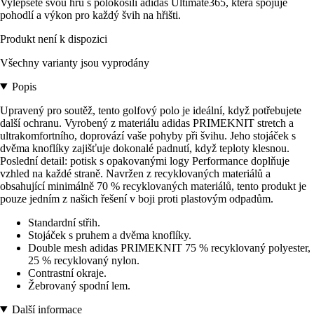
Vylepšete svou hru s polokošilí adidas Ultimate365, která spojuje
pohodlí a výkon pro každý švih na hřišti.
Produkt není k dispozici
Všechny varianty jsou vyprodány
Popis
Upravený pro soutěž, tento golfový polo je ideální, když potřebujete
další ochranu. Vyrobený z materiálu adidas PRIMEKNIT stretch a
ultrakomfortního, doprovází vaše pohyby při švihu. Jeho stojáček s
dvěma knoflíky zajišťuje dokonalé padnutí, když teploty klesnou.
Poslední detail: potisk s opakovanými logy Performance doplňuje
vzhled na každé straně. Navržen z recyklovaných materiálů a
obsahující minimálně 70 % recyklovaných materiálů, tento produkt je
pouze jedním z našich řešení v boji proti plastovým odpadům.
Standardní střih.
Stojáček s pruhem a dvěma knoflíky.
Double mesh adidas PRIMEKNIT 75 % recyklovaný polyester,
25 % recyklovaný nylon.
Contrastní okraje.
Žebrovaný spodní lem.
Další informace