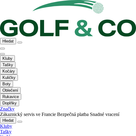
Hledat
Kluby
Tašky
Kočáry
Kuličky
Boty
Oblečení
Rukavice
Doplňky
Značky
Zákaznický servis ve Francie
Bezpečná platba
Snadné vracení
Hledat
Kluby
Tašky