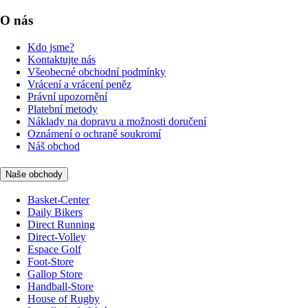
O nás
Kdo jsme?
Kontaktujte nás
Všeobecné obchodní podmínky
Vrácení a vrácení peněz
Právní upozornění
Platební metody
Náklady na dopravu a možnosti doručení
Oznámení o ochraně soukromí
Náš obchod
Naše obchody
Basket-Center
Daily Bikers
Direct Running
Direct-Volley
Espace Golf
Foot-Store
Gallop Store
Handball-Store
House of Rugby