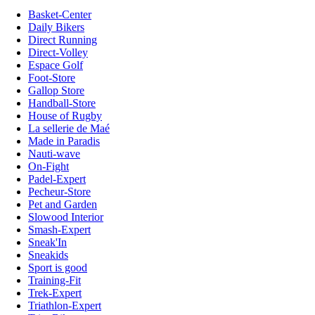
Basket-Center
Daily Bikers
Direct Running
Direct-Volley
Espace Golf
Foot-Store
Gallop Store
Handball-Store
House of Rugby
La sellerie de Maé
Made in Paradis
Nauti-wave
On-Fight
Padel-Expert
Pecheur-Store
Pet and Garden
Slowood Interior
Smash-Expert
Sneak'In
Sneakids
Sport is good
Training-Fit
Trek-Expert
Triathlon-Expert