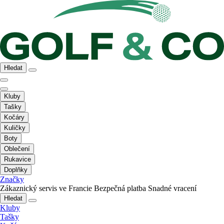
Hledat
Kluby
Tašky
Kočáry
Kuličky
Boty
Oblečení
Rukavice
Doplňky
Značky
Zákaznický servis ve Francie
Bezpečná platba
Snadné vracení
Hledat
Kluby
Tašky