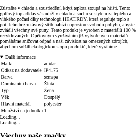
Zůstaňte v chladu a soustředění, když teplota stoupá na hřišti. Tento
golfový top adidas vás udrží v chladu a suchu se stylem za teplého a
vlhkého počasí díky technologii HEAT.RDY, která reguluje teplo a
pot. Jeho bezrukávový střih nabízí naprostou svobodu pohybu, abyste
zvládli všechny své putty. Tento produkt je vyroben z materiálů 100 %
recyklovaných. Opětovným využíváním již vytvořených materiálů
pomáháme snižovat odpad a naši závislost na omezených zdrojích,
abychom snížili ekologickou stopu produktů, které vyrábíme.
Další informace
Marki
adidas
Odkaz na dodavatele
IP4175
Barva
semspa
Dominantní barva
Žlutá
Typ
Žena
Věk
Dospělý
Hlavní materiál
polyester
Množství na jednotku
1
Loading...
Loading...
Všechny naše značky