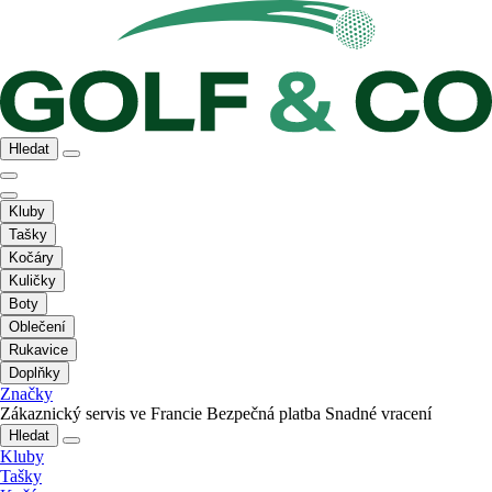
Hledat
Kluby
Tašky
Kočáry
Kuličky
Boty
Oblečení
Rukavice
Doplňky
Značky
Zákaznický servis ve Francie
Bezpečná platba
Snadné vracení
Hledat
Kluby
Tašky