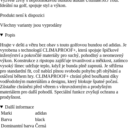
Vyzvěte živly s nepromokavou bundou adidas Ultimate365 Tour.
Ideální na golf, spojuje styl a výkon.
Produkt není k dispozici
Všechny varianty jsou vyprodány
Popis
Hrajte v dešti a větru bez obav s touto golfovou bundou od adidas. Je
vyrobena s technologií CLIMAPROOF+, která spojuje špičkové
inženýrství a pokročilé materiály pro suchý, pohodlný a neomezený
výkon. Konstrukce z ripstopu zajišťuje trvanlivost a měkkost, zatímco
vysoký límec udržuje teplo, když je bunda plně zapnutá. Je střižena
pro standardní fit, což nabízí plnou svobodu pohybu při ohýbání a
otáčení během hry. CLIMAPROOF+ chrání před bouřkami díky
voděodolným materiálům a designu, který blokuje špatné počasí.
Zůstaňte chráněni před větrem s vítruvzdorným a prodyšným
materiálem pro další pohodlí. Speciální funkce zvyšují ochranu a
prodyšnost.
Další informace
Marki
adidas
Barva
black
Dominantní barva
Černá