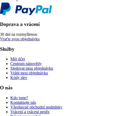
Doprava a vrácení
30 dní na rozmyšlenou
Vraťte svou objednávku
Služby
Můj účet
Centrum nápovědy
Sledovat mou objednávku
Vrátit mou objednávku
Kódy slev
O nás
Kdo jsme?
Kontaktujte nás
Všeobecné obchodní podmínky
Vrácení a vrácení peněz