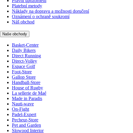
Právní upozornění
Platební metody
Náklady na dopravu a možnosti doručení
Oznámení o ochraně soukromí
Náš obchod
Naše obchody
Basket-Center
Daily Bikers
Direct Running
Direct-Volley
Espace Golf
Foot-Store
Gallop Store
Handball-Store
House of Rugby
La sellerie de Maé
Made in Paradis
Nauti-wave
On-Fight
Padel-Expert
Pecheur-Store
Pet and Garden
Slowood Interior