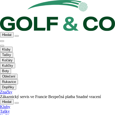
Hledat
Kluby
Tašky
Kočáry
Kuličky
Boty
Oblečení
Rukavice
Doplňky
Značky
Zákaznický servis ve Francie
Bezpečná platba
Snadné vracení
Hledat
Kluby
Tašky