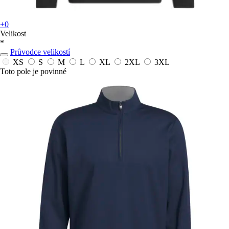
+0
Velikost
*
Průvodce velikostí
XS
S
M
L
XL
2XL
3XL
Toto pole je povinné