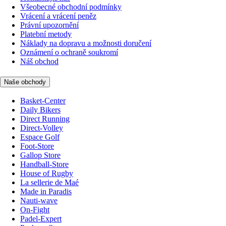
Všeobecné obchodní podmínky
Vrácení a vrácení peněz
Právní upozornění
Platební metody
Náklady na dopravu a možnosti doručení
Oznámení o ochraně soukromí
Náš obchod
Naše obchody
Basket-Center
Daily Bikers
Direct Running
Direct-Volley
Espace Golf
Foot-Store
Gallop Store
Handball-Store
House of Rugby
La sellerie de Maé
Made in Paradis
Nauti-wave
On-Fight
Padel-Expert