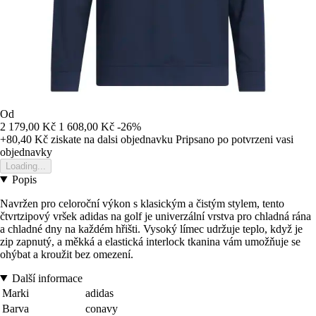
Od
2 179,00 Kč
1 608,00 Kč
-26%
+80,40 Kč
ziskate na dalsi objednavku
Pripsano po potvrzeni vasi
objednavky
Loading...
Popis
Navržen pro celoroční výkon s klasickým a čistým stylem, tento
čtvrtzipový vršek adidas na golf je univerzální vrstva pro chladná rána
a chladné dny na každém hřišti. Vysoký límec udržuje teplo, když je
zip zapnutý, a měkká a elastická interlock tkanina vám umožňuje se
ohýbat a kroužit bez omezení.
Další informace
Marki
adidas
Barva
conavy