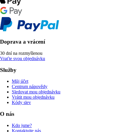
Doprava a vrácení
30 dní na rozmyšlenou
Vraťte svou objednávku
Služby
Můj účet
Centrum nápovědy
Sledovat mou objednávku
Vrátit mou objednávku
Kódy slev
O nás
Kdo jsme?
Kontaktujte nás