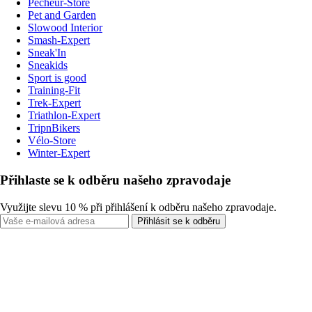
Pecheur-Store
Pet and Garden
Slowood Interior
Smash-Expert
Sneak'In
Sneakids
Sport is good
Training-Fit
Trek-Expert
Triathlon-Expert
TripnBikers
Vélo-Store
Winter-Expert
Přihlaste se k odběru našeho zpravodaje
Využijte slevu 10 % při přihlášení k odběru našeho zpravodaje.
Přihlásit se k odběru