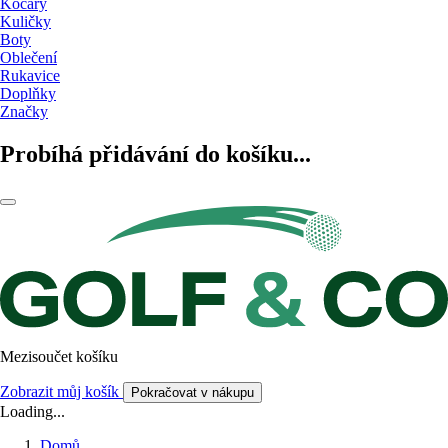
Kočáry
Kuličky
Boty
Oblečení
Rukavice
Doplňky
Značky
Probíhá přidávání do košíku...
Mezisoučet košíku
Zobrazit můj košík
Pokračovat v nákupu
Loading...
Domů