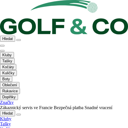
Hledat
Kluby
Tašky
Kočáry
Kuličky
Boty
Oblečení
Rukavice
Doplňky
Značky
Zákaznický servis ve Francie
Bezpečná platba
Snadné vracení
Hledat
Kluby
Tašky