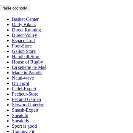
Naše obchody
Basket-Center
Daily Bikers
Direct Running
Direct-Volley
Espace Golf
Foot-Store
Gallop Store
Handball-Store
House of Rugby
La sellerie de Maé
Made in Paradis
Nauti-wave
On-Fight
Padel-Expert
Pecheur-Store
Pet and Garden
Slowood Interior
Smash-Expert
Sneak'In
Sneakids
Sport is good
Training-Fit