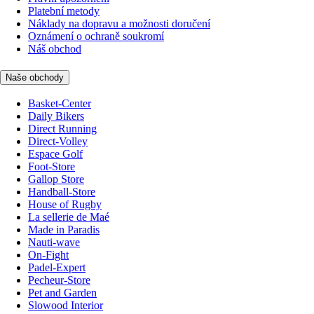
Platební metody
Náklady na dopravu a možnosti doručení
Oznámení o ochraně soukromí
Náš obchod
Naše obchody
Basket-Center
Daily Bikers
Direct Running
Direct-Volley
Espace Golf
Foot-Store
Gallop Store
Handball-Store
House of Rugby
La sellerie de Maé
Made in Paradis
Nauti-wave
On-Fight
Padel-Expert
Pecheur-Store
Pet and Garden
Slowood Interior