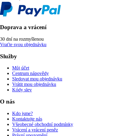
Doprava a vrácení
30 dní na rozmyšlenou
Vraťte svou objednávku
Služby
Můj účet
Centrum nápovědy
Sledovat mou objednávku
Vrátit mou objednávku
Kódy slev
O nás
Kdo jsme?
Kontaktujte nás
Všeobecné obchodní podmínky
Vrácení a vrácení peněz
Právní upozornění