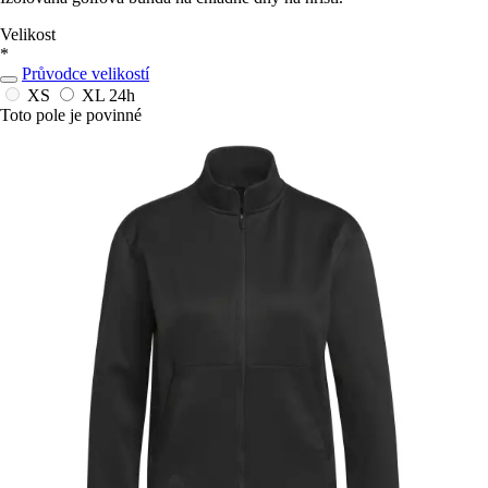
Velikost
*
Průvodce velikostí
XS
XL
24h
Toto pole je povinné