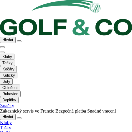
Hledat
Kluby
Tašky
Kočáry
Kuličky
Boty
Oblečení
Rukavice
Doplňky
Značky
Zákaznický servis ve Francie
Bezpečná platba
Snadné vracení
Hledat
Kluby
Tašky