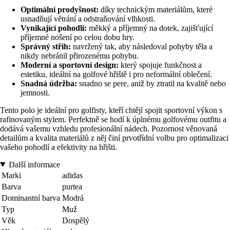
Optimální prodyšnost:
díky technickým materiálům, které
usnadňují větrání a odstraňování vlhkosti.
Vynikající pohodlí:
měkký a příjemný na dotek, zajišťující
příjemné nošení po celou dobu hry.
Správný střih:
navržený tak, aby následoval pohyby těla a
nikdy nebránil přirozenému pohybu.
Moderní a sportovní design:
který spojuje funkčnost a
estetiku, ideální na golfové hřiště i pro neformální oblečení.
Snadná údržba:
snadno se pere, aniž by ztratil na kvalitě nebo
jemnosti.
Tento polo je ideální pro golfisty, kteří chtějí spojit sportovní výkon s
rafinovaným stylem. Perfektně se hodí k úplnému golfovému outfitu a
dodává vašemu vzhledu profesionální nádech. Pozornost věnovaná
detailům a kvalita materiálů z něj činí prvotřídní volbu pro optimalizaci
vašeho pohodlí a efektivity na hřišti.
Další informace
Marki
adidas
Barva
purtea
Dominantní barva
Modrá
Typ
Muž
Věk
Dospělý