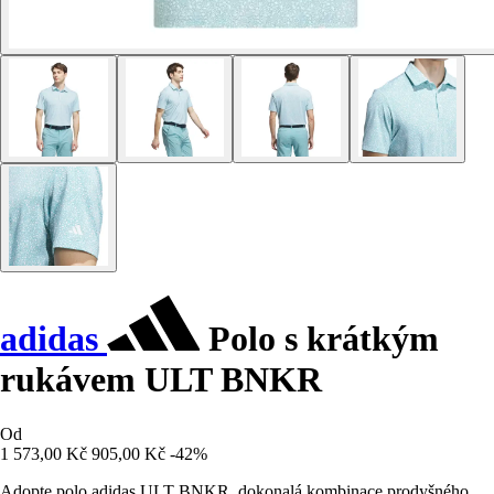
adidas
Polo s krátkým
rukávem ULT BNKR
Od
1 573,00 Kč
905,00 Kč
-42%
Adopte polo adidas ULT BNKR, dokonalá kombinace prodyšného