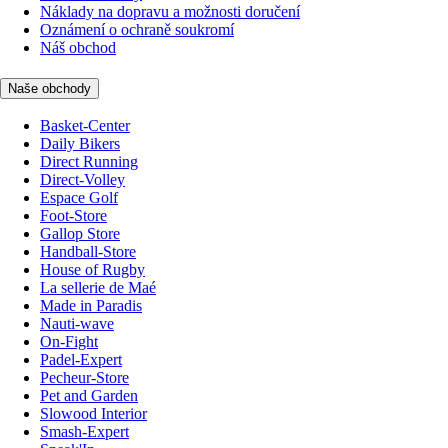
Náklady na dopravu a možnosti doručení
Oznámení o ochraně soukromí
Náš obchod
Naše obchody
Basket-Center
Daily Bikers
Direct Running
Direct-Volley
Espace Golf
Foot-Store
Gallop Store
Handball-Store
House of Rugby
La sellerie de Maé
Made in Paradis
Nauti-wave
On-Fight
Padel-Expert
Pecheur-Store
Pet and Garden
Slowood Interior
Smash-Expert