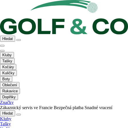
Hledat
Kluby
Tašky
Kočáry
Kuličky
Boty
Oblečení
Rukavice
Doplňky
Značky
Zákaznický servis ve Francie
Bezpečná platba
Snadné vracení
Hledat
Kluby
Tašky