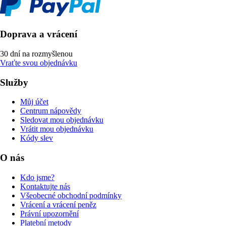
Doprava a vrácení
30 dní na rozmyšlenou
Vraťte svou objednávku
Služby
Můj účet
Centrum nápovědy
Sledovat mou objednávku
Vrátit mou objednávku
Kódy slev
O nás
Kdo jsme?
Kontaktujte nás
Všeobecné obchodní podmínky
Vrácení a vrácení peněz
Právní upozornění
Platební metody