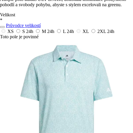
pohodlí a svobody pohybu, abyste s stylem excelovali na greenu.
Velikost
*
Průvodce velikostí
XS
S
24h
M
24h
L
24h
XL
2XL
24h
Toto pole je povinné