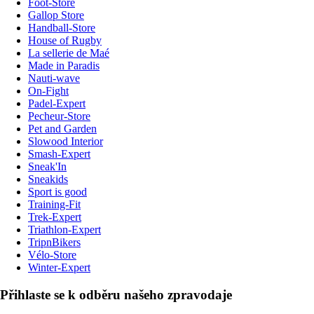
Foot-Store
Gallop Store
Handball-Store
House of Rugby
La sellerie de Maé
Made in Paradis
Nauti-wave
On-Fight
Padel-Expert
Pecheur-Store
Pet and Garden
Slowood Interior
Smash-Expert
Sneak'In
Sneakids
Sport is good
Training-Fit
Trek-Expert
Triathlon-Expert
TripnBikers
Vélo-Store
Winter-Expert
Přihlaste se k odběru našeho zpravodaje