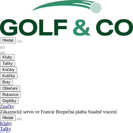
Hledat
Kluby
Tašky
Kočáry
Kuličky
Boty
Oblečení
Rukavice
Doplňky
Značky
Zákaznický servis ve Francie
Bezpečná platba
Snadné vracení
Hledat
Kluby
Tašky