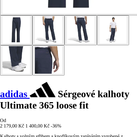
adidas
Sérgeové kalhoty
Ultimate 365 loose fit
Od
2 179,00 Kč
1 400,00 Kč
-36%
Kalhoty s volným střihem a knoflíkovým zapínáním vyrobené z