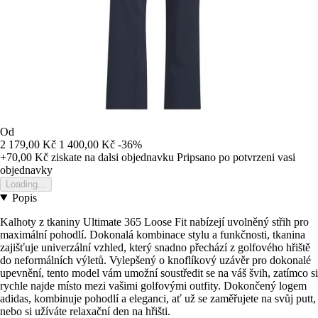
Od
2 179,00 Kč
1 400,00 Kč
-36%
+70,00 Kč
ziskate na dalsi objednavku
Pripsano po potvrzeni vasi
objednavky
Loading...
Popis
Kalhoty z tkaniny Ultimate 365 Loose Fit nabízejí uvolněný střih pro
maximální pohodlí. Dokonalá kombinace stylu a funkčnosti, tkanina
zajišťuje univerzální vzhled, který snadno přechází z golfového hřiště
do neformálních výletů. Vylepšený o knoflíkový uzávěr pro dokonalé
upevnění, tento model vám umožní soustředit se na váš švih, zatímco si
rychle najde místo mezi vašimi golfovými outfity. Dokončený logem
adidas, kombinuje pohodlí a eleganci, ať už se zaměřujete na svůj putt,
nebo si užíváte relaxační den na hřišti.