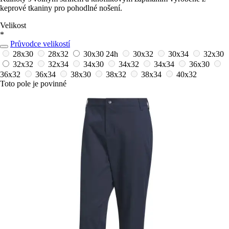
keprové tkaniny pro pohodlné nošení.
Velikost
*
Průvodce velikostí
28x30
28x32
30x30
24h
30x32
30x34
32x30
32x32
32x34
34x30
34x32
34x34
36x30
36x32
36x34
38x30
38x32
38x34
40x32
Toto pole je povinné