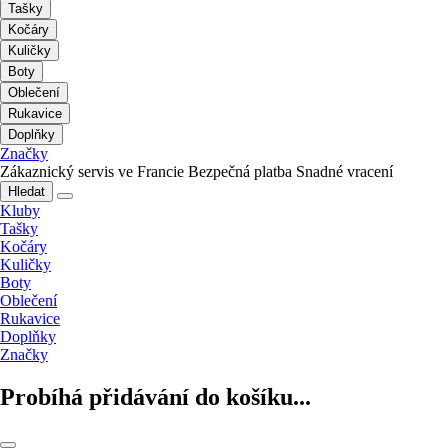
Tašky
Kočáry
Kuličky
Boty
Oblečení
Rukavice
Doplňky
Značky
Zákaznický servis ve Francie
Bezpečná platba
Snadné vracení
Hledat
Kluby
Tašky
Kočáry
Kuličky
Boty
Oblečení
Rukavice
Doplňky
Značky
Probíhá přidávání do košíku...