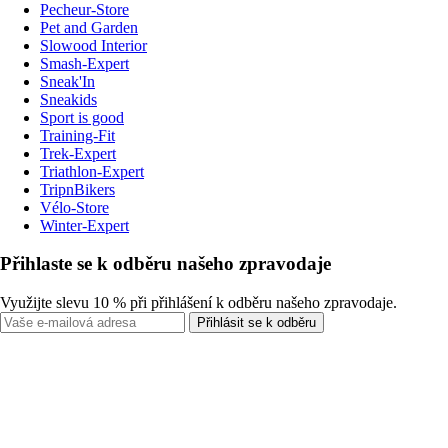
Pecheur-Store
Pet and Garden
Slowood Interior
Smash-Expert
Sneak'In
Sneakids
Sport is good
Training-Fit
Trek-Expert
Triathlon-Expert
TripnBikers
Vélo-Store
Winter-Expert
Přihlaste se k odběru našeho zpravodaje
Využijte slevu 10 % při přihlášení k odběru našeho zpravodaje.
Přihlásit se k odběru