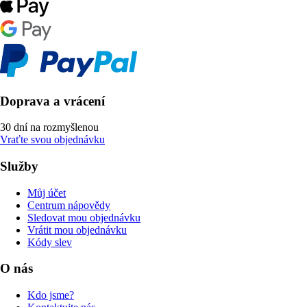
Doprava a vrácení
30 dní na rozmyšlenou
Vraťte svou objednávku
Služby
Můj účet
Centrum nápovědy
Sledovat mou objednávku
Vrátit mou objednávku
Kódy slev
O nás
Kdo jsme?