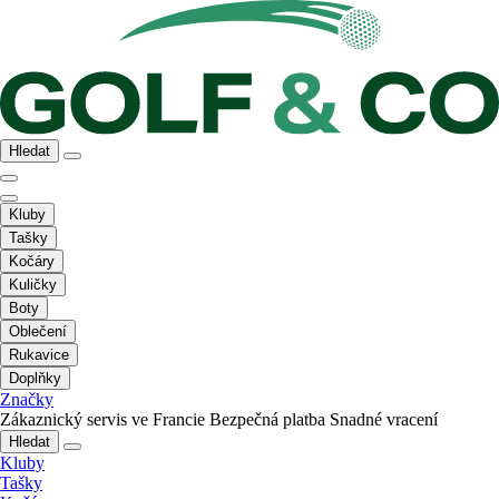
Hledat
Kluby
Tašky
Kočáry
Kuličky
Boty
Oblečení
Rukavice
Doplňky
Značky
Zákaznický servis ve Francie
Bezpečná platba
Snadné vracení
Hledat
Kluby
Tašky