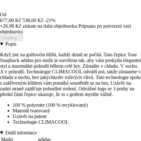
Od
677,00 Kč
538,00 Kč
-21%
+26,90 Kč
ziskate na dalsi objednavku
Pripsano po potvrzeni vasi
objednavky
Loading...
Popis
Když jste na golfovém hřišti, každý detail se počítá. Tato čepice Tour
Snapback adidas pro muže je navržena tak, aby vám poskytla elegantní
styl a maximální pohodlí během celé hry. Zůstaňte v chladu. V suchu.
A v pohodlí. Technologie CLIMACOOL odvádí pot, takže zůstanete v
chladu a suchu, bez jakýchkoliv rušivých vlivů. Tato technologie spolu
s zakřiveným kšiltem vám pomáhá soustředit se na hru. Uzávěr na
zadní straně zajišťuje pohodlné nošení. Odvážné logo se 3 pruhy na
přední části čepice ukazuje, že to s golfem myslíte vážně.
100 % polyester (100 % recyklovaný)
Materiál tvarovaný
Uzávěr na patent
Technologie CLIMACOOL
Další informace
Marki
adidas