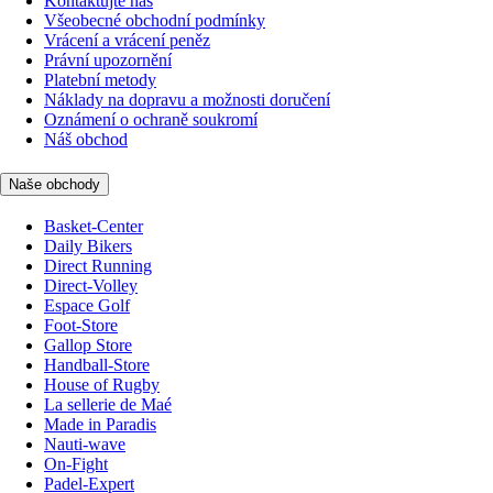
Kontaktujte nás
Všeobecné obchodní podmínky
Vrácení a vrácení peněz
Právní upozornění
Platební metody
Náklady na dopravu a možnosti doručení
Oznámení o ochraně soukromí
Náš obchod
Naše obchody
Basket-Center
Daily Bikers
Direct Running
Direct-Volley
Espace Golf
Foot-Store
Gallop Store
Handball-Store
House of Rugby
La sellerie de Maé
Made in Paradis
Nauti-wave
On-Fight
Padel-Expert