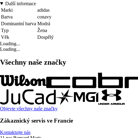
Další informace
Marki
adidas
Barva
conavy
Dominantní barva
Modrá
Typ
Žena
Věk
Dospělý
Loading...
Loading...
Všechny naše značky
Objevte všechny naše značky
Zákaznický servis ve Francie
Kontaktujte nás
11 rue Bernard Maris