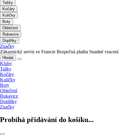
Tašky
Kočáry
Kuličky
Boty
Oblečení
Rukavice
Doplňky
Značky
Zákaznický servis ve Francie
Bezpečná platba
Snadné vracení
Hledat
Kluby
Tašky
Kočáry
Kuličky
Boty
Oblečení
Rukavice
Doplňky
Značky
Probíhá přidávání do košíku...