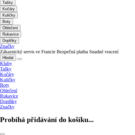
Tašky
Kočáry
Kuličky
Boty
Oblečení
Rukavice
Doplňky
Značky
Zákaznický servis ve Francie
Bezpečná platba
Snadné vracení
Hledat
Kluby
Tašky
Kočáry
Kuličky
Boty
Oblečení
Rukavice
Doplňky
Značky
Probíhá přidávání do košíku...