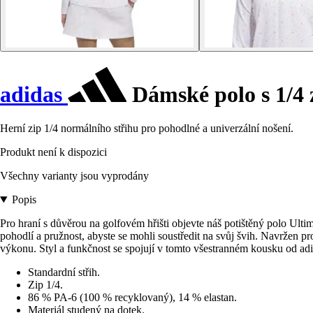
adidas
Dámské polo s 1/4
Herní zip 1/4 normálního střihu pro pohodlné a univerzální nošení.
Produkt není k dispozici
Všechny varianty jsou vyprodány
Popis
Pro hraní s důvěrou na golfovém hřišti objevte náš potištěný polo Ulti
pohodlí a pružnost, abyste se mohli soustředit na svůj švih. Navržen p
výkonu. Styl a funkčnost se spojují v tomto všestranném kousku od adi
Standardní střih.
Zip 1/4.
86 % PA-6 (100 % recyklovaný), 14 % elastan.
Materiál studený na dotek.