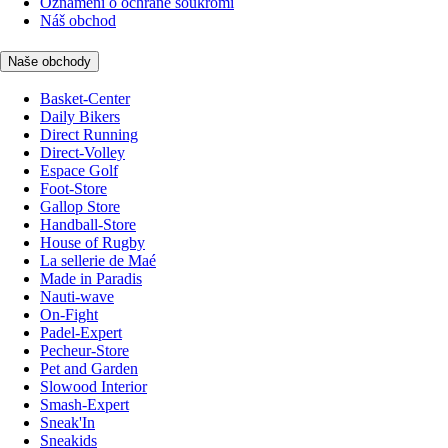
Oznámení o ochraně soukromí
Náš obchod
Naše obchody
Basket-Center
Daily Bikers
Direct Running
Direct-Volley
Espace Golf
Foot-Store
Gallop Store
Handball-Store
House of Rugby
La sellerie de Maé
Made in Paradis
Nauti-wave
On-Fight
Padel-Expert
Pecheur-Store
Pet and Garden
Slowood Interior
Smash-Expert
Sneak'In
Sneakids