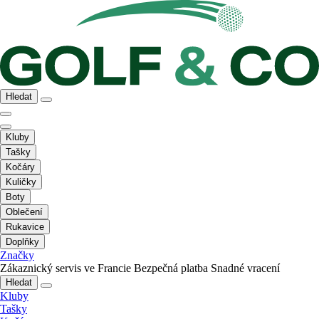
Hledat
Kluby
Tašky
Kočáry
Kuličky
Boty
Oblečení
Rukavice
Doplňky
Značky
Zákaznický servis ve Francie
Bezpečná platba
Snadné vracení
Hledat
Kluby
Tašky