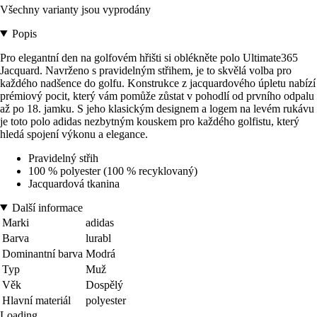
Všechny varianty jsou vyprodány
Popis
Pro elegantní den na golfovém hřišti si oblékněte polo Ultimate365
Jacquard. Navrženo s pravidelným střihem, je to skvělá volba pro
každého nadšence do golfu. Konstrukce z jacquardového úpletu nabízí
prémiový pocit, který vám pomůže zůstat v pohodlí od prvního odpalu
až po 18. jamku. S jeho klasickým designem a logem na levém rukávu
je toto polo adidas nezbytným kouskem pro každého golfistu, který
hledá spojení výkonu a elegance.
Pravidelný střih
100 % polyester (100 % recyklovaný)
Jacquardová tkanina
Další informace
Marki
adidas
Barva
lurabl
Dominantní barva
Modrá
Typ
Muž
Věk
Dospělý
Hlavní materiál
polyester
Loading...