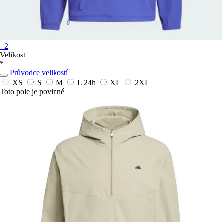
+2
Velikost
*
Průvodce velikostí
XS
S
M
L
24h
XL
2XL
Toto pole je povinné