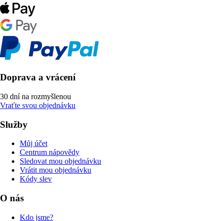
Doprava a vrácení
30 dní na rozmyšlenou
Vraťte svou objednávku
Služby
Můj účet
Centrum nápovědy
Sledovat mou objednávku
Vrátit mou objednávku
Kódy slev
O nás
Kdo jsme?