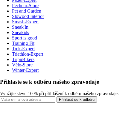
Padel-Expert
Pecheur-Store
Pet and Garden
Slowood Interior
Smash-Expert
Sneak'In
Sneakids
Sport is good
Training-Fit
Trek-Expert
Triathlon-Expert
TripnBikers
Vélo-Store
Winter-Expert
Přihlaste se k odběru našeho zpravodaje
Využijte slevu 10 % při přihlášení k odběru našeho zpravodaje.
Přihlásit se k odběru