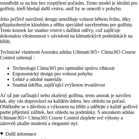
soustředit se na hru bez rozptýlení počasím. Tento model je ideální pro
golfisty, kteří hledají další vrstvu, aniž by se omezili v pohybu.
Jeho pečlivě navržený design umožňuje volnost během švihu, díky
přizpůsobeným kloubům a střihu speciálně navrženému pro golfisty.
Tento kousek lze snadno vrstvit s dalšími oděvy, což zajišťuje
dokonalou všestrannost v závislosti na klimatických podmínkách na
hřišti.
Technické vlastnosti Anoraku adidas Ultimate365+ Clima365 Course
Control zahrnují :
Technologii Clima365 pro optimální správu vlhkosti
Ergonomický design pro volnost pohybu
Lehké a odolné materiály
Snadná údržba, zajišťující zvýšenou trvanlivost
Ať už jste začínající nebo zkušený golfista, tento anorak je navržen
tak, aby vás doprovázel na každém úderu, bez ohledu na počasí.
Oblékněte se s důvěrou a výkonem na hřišti a udělejte z každé golfové
partie příjemný zážitek, bez ohledu na podmínky. S anorakem adidas
Ultimate365+ Clima365 Course Control zlepšete své výkony a
zároveň ukažte moderní a elegantní styl.
Další informace