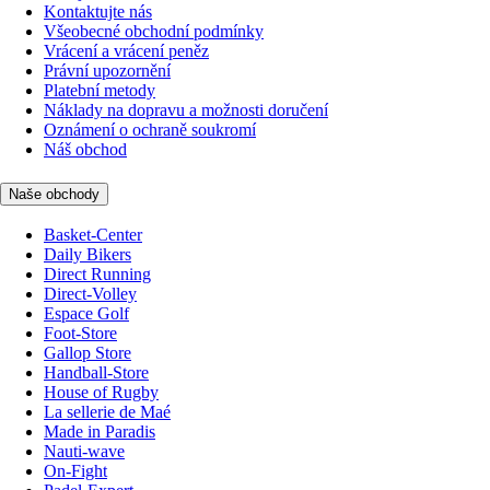
Kontaktujte nás
Všeobecné obchodní podmínky
Vrácení a vrácení peněz
Právní upozornění
Platební metody
Náklady na dopravu a možnosti doručení
Oznámení o ochraně soukromí
Náš obchod
Naše obchody
Basket-Center
Daily Bikers
Direct Running
Direct-Volley
Espace Golf
Foot-Store
Gallop Store
Handball-Store
House of Rugby
La sellerie de Maé
Made in Paradis
Nauti-wave
On-Fight