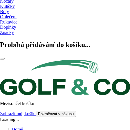
Kočáry
Kuličky
Boty
Oblečení
Rukavice
Doplňky
Značky
Probíhá přidávání do košíku...
Mezisoučet košíku
Zobrazit můj košík
Pokračovat v nákupu
Loading...
Domů