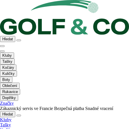
Hledat
Kluby
Tašky
Kočáry
Kuličky
Boty
Oblečení
Rukavice
Doplňky
Značky
Zákaznický servis ve Francie
Bezpečná platba
Snadné vracení
Hledat
Kluby
Tašky