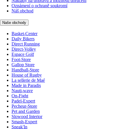
Náklady na dopravu a možnosti doručení
Oznámení o ochraně soukromí
Náš obchod
Naše obchody
Basket-Center
Daily Bikers
Direct Running
Direct-Volley
Espace Golf
Foot-Store
Gallop Store
Handball-Store
House of Rugby
La sellerie de Maé
Made in Paradis
Nauti-wave
On-Fight
Padel-Expert
Pecheur-Store
Pet and Garden
Slowood Interior
Smash-Expert
Sneak'In