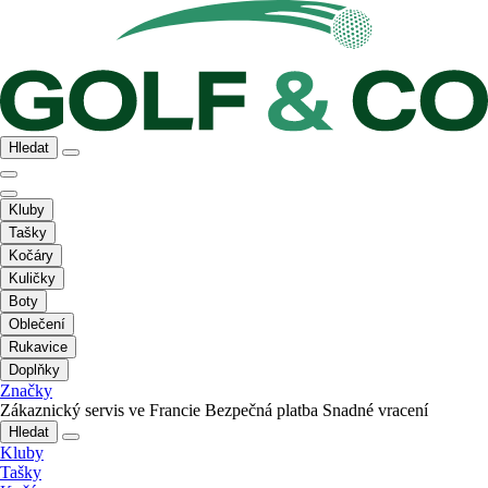
Hledat
Kluby
Tašky
Kočáry
Kuličky
Boty
Oblečení
Rukavice
Doplňky
Značky
Zákaznický servis ve Francie
Bezpečná platba
Snadné vracení
Hledat
Kluby
Tašky