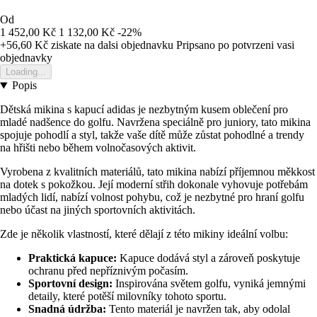
Od
1 452,00 Kč
1 132,00 Kč
-22%
+56,60 Kč
ziskate na dalsi objednavku
Pripsano po potvrzeni vasi
objednavky
Loading...
Popis
Dětská mikina s kapucí adidas je nezbytným kusem oblečení pro
mladé nadšence do golfu. Navržena speciálně pro juniory, tato mikina
spojuje pohodlí a styl, takže vaše dítě může zůstat pohodlné a trendy
na hřišti nebo během volnočasových aktivit.
Vyrobena z kvalitních materiálů, tato mikina nabízí příjemnou měkkost
na dotek s pokožkou. Její moderní střih dokonale vyhovuje potřebám
mladých lidí, nabízí volnost pohybu, což je nezbytné pro hraní golfu
nebo účast na jiných sportovních aktivitách.
Zde je několik vlastností, které dělají z této mikiny ideální volbu:
Praktická kapuce:
Kapuce dodává styl a zároveň poskytuje
ochranu před nepříznivým počasím.
Sportovní design:
Inspirována světem golfu, vyniká jemnými
detaily, které potěší milovníky tohoto sportu.
Snadná údržba:
Tento materiál je navržen tak, aby odolal