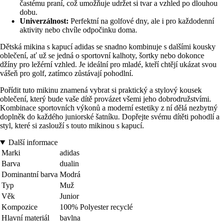
častému praní, což umožňuje udržet si tvar a vzhled po dlouhou
dobu.
Univerzálnost:
Perfektní na golfové dny, ale i pro každodenní
aktivity nebo chvíle odpočinku doma.
Dětská mikina s kapucí adidas se snadno kombinuje s dalšími kousky
oblečení, ať už se jedná o sportovní kalhoty, šortky nebo dokonce
džíny pro ležérní vzhled. Je ideální pro mladé, kteří chtějí ukázat svou
vášeň pro golf, zatímco zůstávají pohodlní.
Pořídit tuto mikinu znamená vybrat si praktický a stylový kousek
oblečení, který bude vaše dítě provázet všemi jeho dobrodružstvími.
Kombinace sportovních výkonů a moderní estetiky z ní dělá nezbytný
doplněk do každého juniorské šatníku. Dopřejte svému dítěti pohodlí a
styl, které si zaslouží s touto mikinou s kapucí.
Další informace
Marki
adidas
Barva
dualin
Dominantní barva
Modrá
Typ
Muž
Věk
Junior
Kompozice
100% Polyester recyclé
Hlavní materiál
bavlna