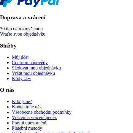
Doprava a vrácení
30 dní na rozmyšlenou
Vraťte svou objednávku
Služby
Můj účet
Centrum nápovědy
Sledovat mou objednávku
Vrátit mou objednávku
Kódy slev
O nás
Kdo jsme?
Kontaktujte nás
Všeobecné obchodní podmínky
Vrácení a vrácení peněz
Právní upozornění
Platební metody