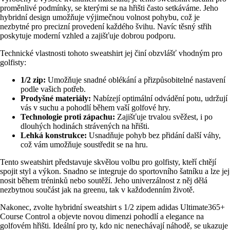
proměnlivé podmínky, se kterými se na hřišti často setkáváme. Jeho
hybridní design umožňuje výjimečnou volnost pohybu, což je
nezbytné pro precizní provedení každého švihu. Navíc těsný střih
poskytuje moderní vzhled a zajišťuje dobrou podporu.
Technické vlastnosti tohoto sweatshirt jej činí obzvlášť vhodným pro
golfisty:
1/2 zip:
Umožňuje snadné oblékání a přizpůsobitelné nastavení
podle vašich potřeb.
Prodyšné materiály:
Nabízejí optimální odvádění potu, udržují
vás v suchu a pohodlí během vaší golfové hry.
Technologie proti zápachu:
Zajišťuje trvalou svěžest, i po
dlouhých hodinách strávených na hřišti.
Lehká konstrukce:
Usnadňuje pohyb bez přidání další váhy,
což vám umožňuje soustředit se na hru.
Tento sweatshirt představuje skvělou volbu pro golfisty, kteří chtějí
spojit styl a výkon. Snadno se integruje do sportovního šatníku a lze jej
nosit během tréninků nebo soutěží. Jeho univerzálnost z něj dělá
nezbytnou součást jak na greenu, tak v každodenním životě.
Nakonec, zvolte hybridní sweatshirt s 1/2 zipem adidas Ultimate365+
Course Control a objevte novou dimenzi pohodlí a elegance na
golfovém hřišti. Ideální pro ty, kdo nic nenechávají náhodě, se ukazuje