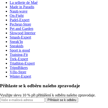
La sellerie de Maé
Made in Paradis
Nauti-wave
On-Fight
Padel-Expert
Pecheur-Store
Pet and Garden
Slowood Interior
Smash-Expert
Sneak'In
Sneakids
Sport is good
Training-Fit
Trek-Expert
Triathlon-Expert
TripnBikers
Vélo-Store
Winter-Expert
Přihlaste se k odběru našeho zpravodaje
Využijte slevu 10 % při přihlášení k odběru našeho zpravodaje.
Přihlásit se k odběru