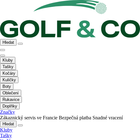
Hledat
Kluby
Tašky
Kočáry
Kuličky
Boty
Oblečení
Rukavice
Doplňky
Značky
Zákaznický servis ve Francie
Bezpečná platba
Snadné vracení
Hledat
Kluby
Tašky