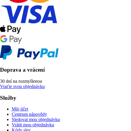
Doprava a vrácení
30 dní na rozmyšlenou
Vraťte svou objednávku
Služby
Můj účet
Centrum nápovědy
Sledovat mou objednávku
Vrátit mou objednávku
Kódy slev