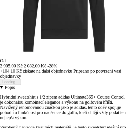
Od
2 905,00 Kč
2 082,00 Kč
-28%
+104,10 Kč
ziskate na dalsi objednavku
Pripsano po potvrzeni vasi
objednavky
Loading...
Popis
Hybridní sweatshirt s 1/2 zipem adidas Ultimate365+ Course Control
je dokonalou kombinací elegance a výkonu na golfovém hřišti.
Navržený renomovanou značkou jako je adidas, tento oděv spojuje
pohodlí a funkčnost pro nadšence do golfu, kteří chtějí vždy podat ten
nejlepší výkon.
Vyrobený z vysoce kvalitních materiálů, je tento sweatshirt ideální pro