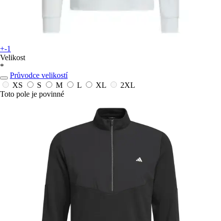
+-1
Velikost
*
Průvodce velikostí
XS
S
M
L
XL
2XL
Toto pole je povinné