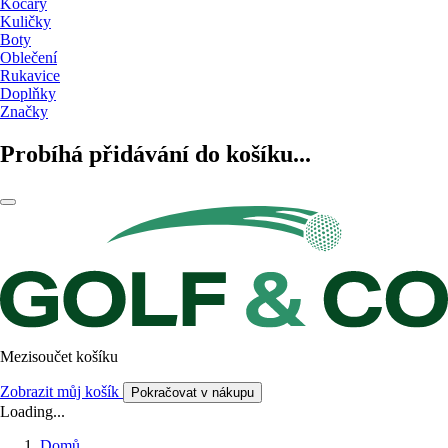
Kočáry
Kuličky
Boty
Oblečení
Rukavice
Doplňky
Značky
Probíhá přidávání do košíku...
Mezisoučet košíku
Zobrazit můj košík
Pokračovat v nákupu
Loading...
Domů