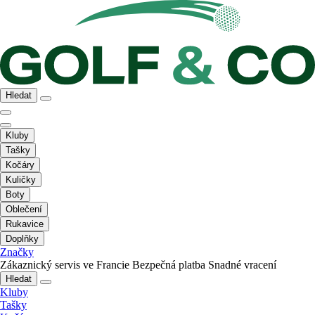
Hledat
Kluby
Tašky
Kočáry
Kuličky
Boty
Oblečení
Rukavice
Doplňky
Značky
Zákaznický servis ve Francie
Bezpečná platba
Snadné vracení
Hledat
Kluby
Tašky