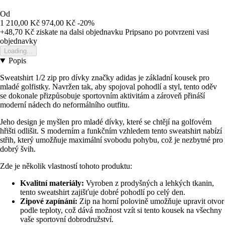
Od
1 210,00 Kč
974,00 Kč
-20%
+48,70 Kč
ziskate na dalsi objednavku
Pripsano po potvrzeni vasi
objednavky
Loading...
Popis
Sweatshirt 1/2 zip pro dívky značky adidas je základní kousek pro
mladé golfistky. Navržen tak, aby spojoval pohodlí a styl, tento oděv
se dokonale přizpůsobuje sportovním aktivitám a zároveň přináší
moderní nádech do neformálního outfitu.
Jeho design je myšlen pro mladé dívky, které se chtějí na golfovém
hřišti odlišit. S moderním a funkčním vzhledem tento sweatshirt nabízí
střih, který umožňuje maximální svobodu pohybu, což je nezbytné pro
dobrý švih.
Zde je několik vlastností tohoto produktu:
Kvalitní materiály:
Vyroben z prodyšných a lehkých tkanin,
tento sweatshirt zajišťuje dobré pohodlí po celý den.
Zipové zapínání:
Zip na horní polovině umožňuje upravit otvor
podle teploty, což dává možnost vzít si tento kousek na všechny
vaše sportovní dobrodružství.