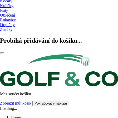
Kočáry
Kuličky
Boty
Oblečení
Rukavice
Doplňky
Značky
Probíhá přidávání do košíku...
Mezisoučet košíku
Zobrazit můj košík
Pokračovat v nákupu
Loading...
Domů