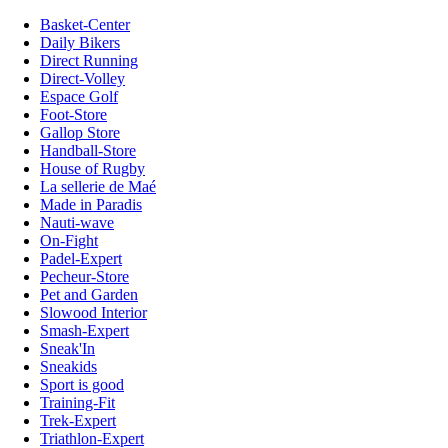
Basket-Center
Daily Bikers
Direct Running
Direct-Volley
Espace Golf
Foot-Store
Gallop Store
Handball-Store
House of Rugby
La sellerie de Maé
Made in Paradis
Nauti-wave
On-Fight
Padel-Expert
Pecheur-Store
Pet and Garden
Slowood Interior
Smash-Expert
Sneak'In
Sneakids
Sport is good
Training-Fit
Trek-Expert
Triathlon-Expert