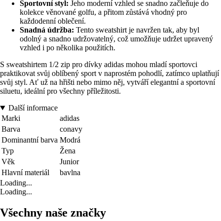
Sportovní styl:
Jeho moderní vzhled se snadno začleňuje do
kolekce věnované golfu, a přitom zůstává vhodný pro
každodenní oblečení.
Snadná údržba:
Tento sweatshirt je navržen tak, aby byl
odolný a snadno udržovatelný, což umožňuje udržet upravený
vzhled i po několika použitích.
S sweatshirtem 1/2 zip pro dívky adidas mohou mladí sportovci
praktikovat svůj oblíbený sport v naprostém pohodlí, zatímco uplatňují
svůj styl. Ať už na hřišti nebo mimo něj, vytváří elegantní a sportovní
siluetu, ideální pro všechny příležitosti.
Další informace
Marki
adidas
Barva
conavy
Dominantní barva
Modrá
Typ
Žena
Věk
Junior
Hlavní materiál
bavlna
Loading...
Loading...
Všechny naše značky