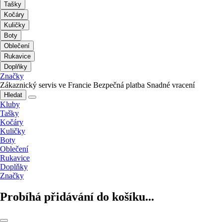
Tašky
Kočáry
Kuličky
Boty
Oblečení
Rukavice
Doplňky
Značky
Zákaznický servis ve Francie
Bezpečná platba
Snadné vracení
Hledat
Kluby
Tašky
Kočáry
Kuličky
Boty
Oblečení
Rukavice
Doplňky
Značky
Probíhá přidávání do košíku...