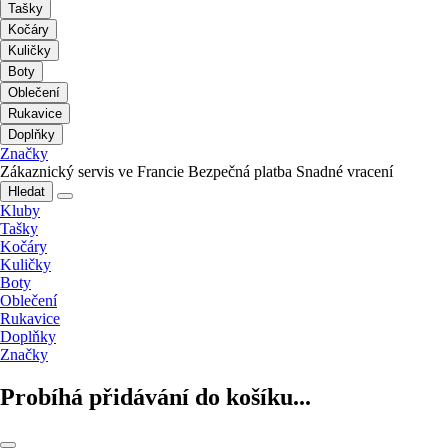
Tašky
Kočáry
Kuličky
Boty
Oblečení
Rukavice
Doplňky
Značky
Zákaznický servis ve Francie
Bezpečná platba
Snadné vracení
Hledat
Kluby
Tašky
Kočáry
Kuličky
Boty
Oblečení
Rukavice
Doplňky
Značky
Probíhá přidávání do košíku...