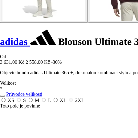
adidas
Blouson Ultimate 
Od
3 631,00 Kč
2 558,00 Kč
-30%
Objevte bundu adidas Ultimate 365 +, dokonalou kombinaci stylu a poho
Velikost
*
Průvodce velikostí
XS
S
M
L
XL
2XL
Toto pole je povinné