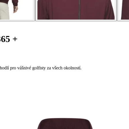
365 +
dlí pro vášnivé golfisty za všech okolností.