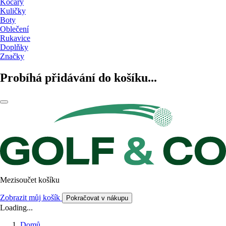
Kočáry
Kuličky
Boty
Oblečení
Rukavice
Doplňky
Značky
Probíhá přidávání do košíku...
Mezisoučet košíku
Zobrazit můj košík
Pokračovat v nákupu
Loading...
Domů