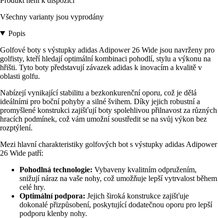
Produkt není k dispozici
Všechny varianty jsou vyprodány
Popis
Golfové boty s výstupky adidas Adipower 26 Wide jsou navrženy pro
golfisty, kteří hledají optimální kombinaci pohodlí, stylu a výkonu na
hřišti. Tyto boty představují závazek adidas k inovacím a kvalitě v
oblasti golfu.
Nabízejí vynikající stabilitu a bezkonkurenční oporu, což je dělá
ideálními pro boční pohyby a silné švihem. Díky jejich robustní a
promyšlené konstrukci zajišťují boty spolehlivou přilnavost za různých
hracích podmínek, což vám umožní soustředit se na svůj výkon bez
rozptýlení.
Mezi hlavní charakteristiky golfových bot s výstupky adidas Adipower
26 Wide patří:
Pohodlná technologie:
Vybaveny kvalitním odpružením,
snižují náraz na vaše nohy, což umožňuje lepší vytrvalost během
celé hry.
Optimální podpora:
Jejich široká konstrukce zajišťuje
dokonalé přizpůsobení, poskytující dodatečnou oporu pro lepší
podporu klenby nohy.