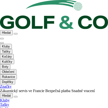
Hledat
Kluby
Tašky
Kočáry
Kuličky
Boty
Oblečení
Rukavice
Doplňky
Značky
Zákaznický servis ve Francie
Bezpečná platba
Snadné vracení
Hledat
Kluby
Tašky