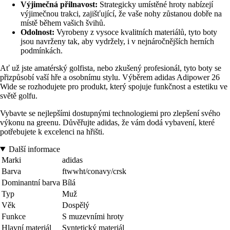
Výjimečná přilnavost:
Strategicky umístěné hroty nabízejí
výjimečnou trakci, zajišťující, že vaše nohy zůstanou dobře na
místě během vašich švihů.
Odolnost:
Vyrobeny z vysoce kvalitních materiálů, tyto boty
jsou navrženy tak, aby vydržely, i v nejnáročnějších herních
podmínkách.
Ať už jste amatérský golfista, nebo zkušený profesionál, tyto boty se
přizpůsobí vaší hře a osobnímu stylu. Výběrem adidas Adipower 26
Wide se rozhodujete pro produkt, který spojuje funkčnost a estetiku ve
světě golfu.
Vybavte se nejlepšími dostupnými technologiemi pro zlepšení svého
výkonu na greenu. Důvěřujte adidas, že vám dodá vybavení, které
potřebujete k excelenci na hřišti.
Další informace
Marki
adidas
Barva
ftwwht/conavy/crsk
Dominantní barva
Bílá
Typ
Muž
Věk
Dospělý
Funkce
S muzevními hroty
Hlavní materiál
Syntetický materiál