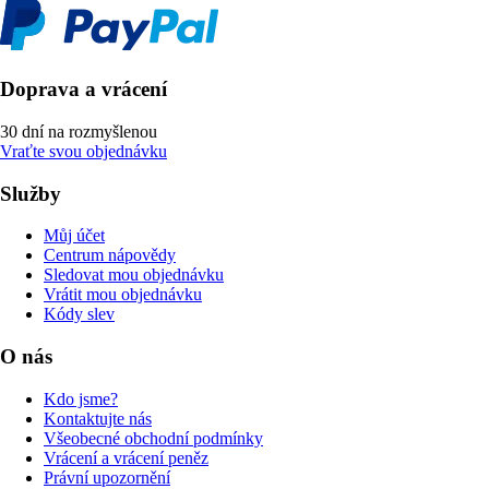
Doprava a vrácení
30 dní na rozmyšlenou
Vraťte svou objednávku
Služby
Můj účet
Centrum nápovědy
Sledovat mou objednávku
Vrátit mou objednávku
Kódy slev
O nás
Kdo jsme?
Kontaktujte nás
Všeobecné obchodní podmínky
Vrácení a vrácení peněz
Právní upozornění