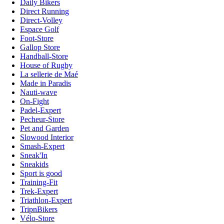
Daily Bikers
Direct Running
Direct-Volley
Espace Golf
Foot-Store
Gallop Store
Handball-Store
House of Rugby
La sellerie de Maé
Made in Paradis
Nauti-wave
On-Fight
Padel-Expert
Pecheur-Store
Pet and Garden
Slowood Interior
Smash-Expert
Sneak'In
Sneakids
Sport is good
Training-Fit
Trek-Expert
Triathlon-Expert
TripnBikers
Vélo-Store