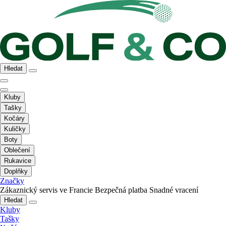
Hledat
Kluby
Tašky
Kočáry
Kuličky
Boty
Oblečení
Rukavice
Doplňky
Značky
Zákaznický servis ve Francie
Bezpečná platba
Snadné vracení
Hledat
Kluby
Tašky