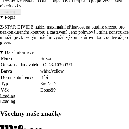
+155,05 Kč
ziskate na dalsi objednavku
Pripsano po potvrzeni vasi
objednavky
Loading...
Popis
Z-STAR DIVIDE nabízí maximální přilnavost na putting greenu pro
bezkonkurenční kontrolu a zastavení. Jeho prémiová 3dílná konstrukce
umožňuje zkušeným hráčům využít výkon na úrovni tour, od tee až po
green.
Další informace
Marki
Srixon
Odkaz na dodavatele
LOT-3-10360371
Barva
white/yellow
Dominantní barva
Bílá
Typ
Smíšené
Věk
Dospělý
Loading...
Loading...
Všechny naše značky