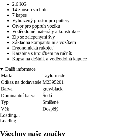
2,6 KG
14 způsob vrcholu
7 kapes
Vyhrazený prostor pro puttery
Otvor pro popruh vozíku
Voděodolné materiály a konstrukce
Zip se zalepenými švy
Základna kompatibilní s vozíkem
Ergonomická rukojeť
Karabina s kroužkem na ručník
Kapsa na deštník a voděodolná kapuce
Další informace
Marki
Taylormade
Odkaz na dodavatele
M2395201
Barva
grey/black
Dominantní barva
Šedá
Typ
Smíšené
Věk
Dospělý
Loading...
Loading...
Všechny naše značky