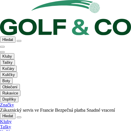
Hledat
Kluby
Tašky
Kočáry
Kuličky
Boty
Oblečení
Rukavice
Doplňky
Značky
Zákaznický servis ve Francie
Bezpečná platba
Snadné vracení
Hledat
Kluby
Tašky