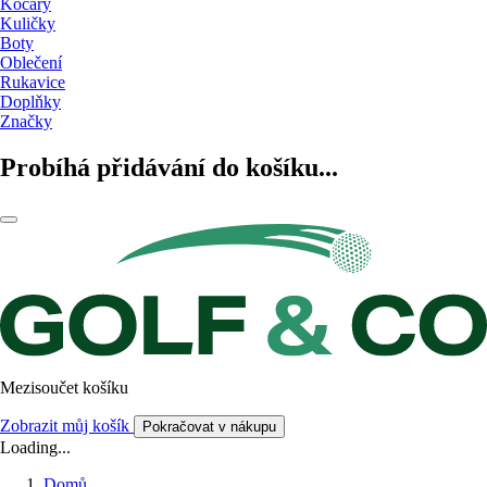
Kočáry
Kuličky
Boty
Oblečení
Rukavice
Doplňky
Značky
Probíhá přidávání do košíku...
Mezisoučet košíku
Zobrazit můj košík
Pokračovat v nákupu
Loading...
Domů