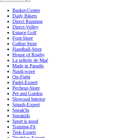
Basket-Center
Daily Bikers
Direct Running
Direct-Volley
Espace Golf
Foot-Store
Gallop Store
Handball-Store
House of Rugby
La sellerie de Maé
Made in Paradis
Nauti-wave
On-Fight
Padel-Expert
Pecheur-Store
Pet and Garden
Slowood Interior
Smash-Expert
Sneak'In
Sneakids
Sport is good
Training-Fit
Trek-Expert
Triathlon-Expert