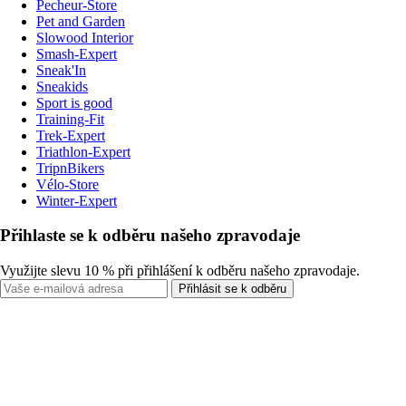
Pecheur-Store
Pet and Garden
Slowood Interior
Smash-Expert
Sneak'In
Sneakids
Sport is good
Training-Fit
Trek-Expert
Triathlon-Expert
TripnBikers
Vélo-Store
Winter-Expert
Přihlaste se k odběru našeho zpravodaje
Využijte slevu 10 % při přihlášení k odběru našeho zpravodaje.
Přihlásit se k odběru