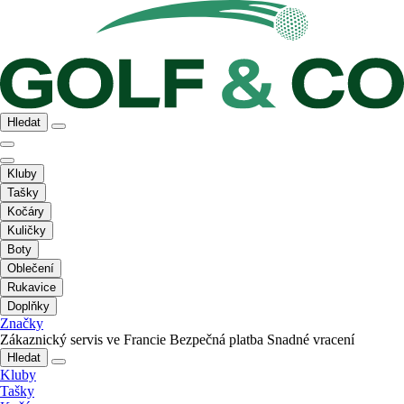
Hledat
Kluby
Tašky
Kočáry
Kuličky
Boty
Oblečení
Rukavice
Doplňky
Značky
Zákaznický servis ve Francie
Bezpečná platba
Snadné vracení
Hledat
Kluby
Tašky