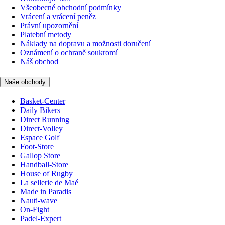
Všeobecné obchodní podmínky
Vrácení a vrácení peněz
Právní upozornění
Platební metody
Náklady na dopravu a možnosti doručení
Oznámení o ochraně soukromí
Náš obchod
Naše obchody
Basket-Center
Daily Bikers
Direct Running
Direct-Volley
Espace Golf
Foot-Store
Gallop Store
Handball-Store
House of Rugby
La sellerie de Maé
Made in Paradis
Nauti-wave
On-Fight
Padel-Expert