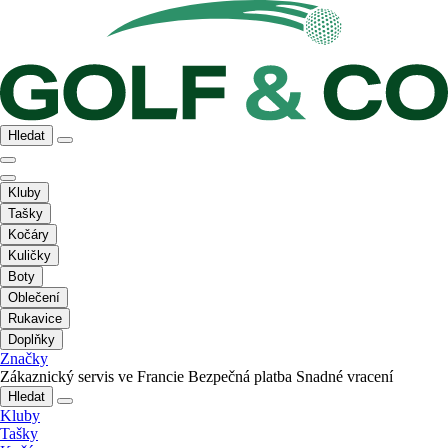
Hledat
Kluby
Tašky
Kočáry
Kuličky
Boty
Oblečení
Rukavice
Doplňky
Značky
Zákaznický servis ve Francie
Bezpečná platba
Snadné vracení
Hledat
Kluby
Tašky