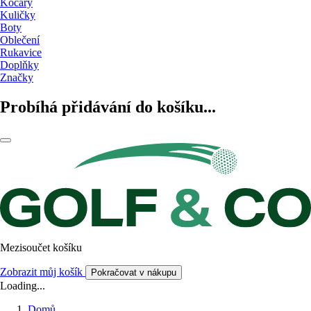
Kočáry
Kuličky
Boty
Oblečení
Rukavice
Doplňky
Značky
Probíhá přidávání do košíku...
Mezisoučet košíku
Zobrazit můj košík
Pokračovat v nákupu
Loading...
Domů