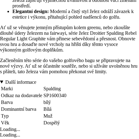
železa zajišťují výjimečnou trvanlivost a odolnost vůči změnám
prostředí.
Elegantní design:
Moderní a čistý styl želez odráží závazek k
estetice i výkonu, přitahující pohled nadšenců do golfu.
Ať už se věnujete jemným přístupům kolem greenu, nebo zkoušíte
dlouhé údery železem na fairwayi, série želez Droitier Spalding Rebel
Regular Light Graphite vám přinese sebevědomí a přesnost. Obnovte
svou hru a dosaďte nové vrcholy na hřišti díky těmto vysoce
výkonným golfovým doplňkům.
Začleněním této série do vašeho golfového bagu se připravujete na
nové výzvy. Ať už se účastníte soutěže, nebo si užíváte uvolněnou hru
s přáteli, tato železa vám pomohou překonat své limity.
Další informace
Marki
Spalding
Odkaz na dodavatele
SP1600340
Barva
bílý
Dominantní barva
Bílá
Typ
Muž
Věk
Dospělý
Loading...
Loading...