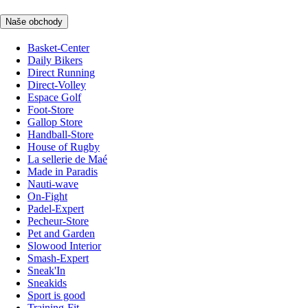
Naše obchody
Basket-Center
Daily Bikers
Direct Running
Direct-Volley
Espace Golf
Foot-Store
Gallop Store
Handball-Store
House of Rugby
La sellerie de Maé
Made in Paradis
Nauti-wave
On-Fight
Padel-Expert
Pecheur-Store
Pet and Garden
Slowood Interior
Smash-Expert
Sneak'In
Sneakids
Sport is good
Training-Fit