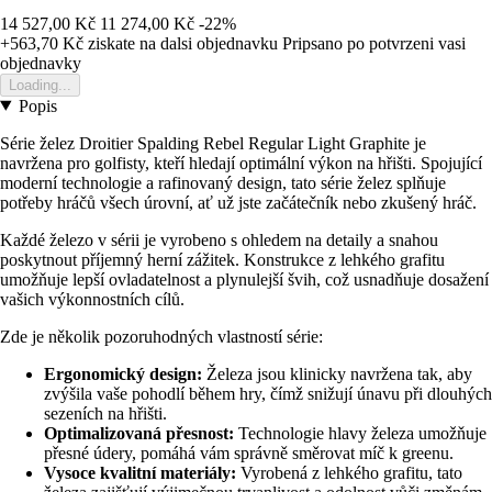
14 527,00 Kč
11 274,00 Kč
-22%
+563,70 Kč
ziskate na dalsi objednavku
Pripsano po potvrzeni vasi
objednavky
Loading...
Popis
Série želez Droitier Spalding Rebel Regular Light Graphite je
navržena pro golfisty, kteří hledají optimální výkon na hřišti. Spojující
moderní technologie a rafinovaný design, tato série želez splňuje
potřeby hráčů všech úrovní, ať už jste začátečník nebo zkušený hráč.
Každé železo v sérii je vyrobeno s ohledem na detaily a snahou
poskytnout příjemný herní zážitek. Konstrukce z lehkého grafitu
umožňuje lepší ovladatelnost a plynulejší švih, což usnadňuje dosažení
vašich výkonnostních cílů.
Zde je několik pozoruhodných vlastností série:
Ergonomický design:
Železa jsou klinicky navržena tak, aby
zvýšila vaše pohodlí během hry, čímž snižují únavu při dlouhých
sezeních na hřišti.
Optimalizovaná přesnost:
Technologie hlavy železa umožňuje
přesné údery, pomáhá vám správně směrovat míč k greenu.
Vysoce kvalitní materiály:
Vyrobená z lehkého grafitu, tato