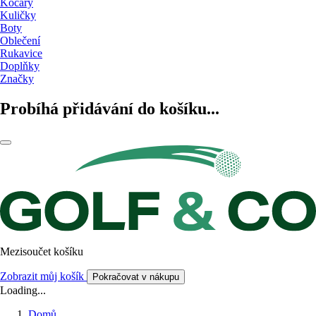
Kočáry
Kuličky
Boty
Oblečení
Rukavice
Doplňky
Značky
Probíhá přidávání do košíku...
Mezisoučet košíku
Zobrazit můj košík
Pokračovat v nákupu
Loading...
Domů