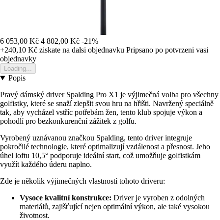
6 053,00 Kč
4 802,00 Kč
-21%
+240,10 Kč
ziskate na dalsi objednavku
Pripsano po potvrzeni vasi
objednavky
Loading...
Popis
Pravý dámský driver Spalding Pro X1 je výjimečná volba pro všechny
golfistky, které se snaží zlepšit svou hru na hřišti. Navržený speciálně
tak, aby vycházel vstříc potřebám žen, tento klub spojuje výkon a
pohodlí pro bezkonkurenční zážitek z golfu.
Vyrobený uznávanou značkou Spalding, tento driver integruje
pokročilé technologie, které optimalizují vzdálenost a přesnost. Jeho
úhel loftu 10,5° podporuje ideální start, což umožňuje golfistkám
využít každého úderu naplno.
Zde je několik výjimečných vlastností tohoto driveru:
Vysoce kvalitní konstrukce:
Driver je vyroben z odolných
materiálů, zajišťující nejen optimální výkon, ale také vysokou
životnost.