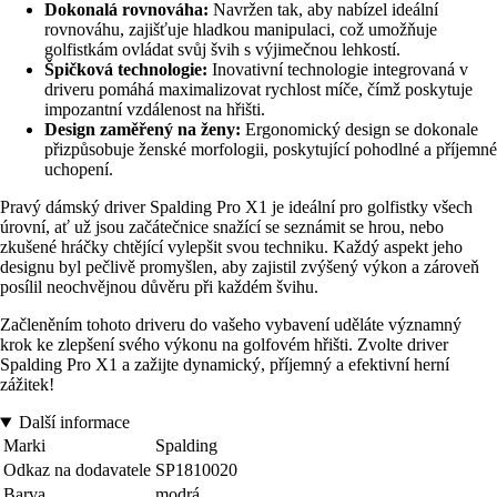
Dokonalá rovnováha:
Navržen tak, aby nabízel ideální
rovnováhu, zajišťuje hladkou manipulaci, což umožňuje
golfistkám ovládat svůj švih s výjimečnou lehkostí.
Špičková technologie:
Inovativní technologie integrovaná v
driveru pomáhá maximalizovat rychlost míče, čímž poskytuje
impozantní vzdálenost na hřišti.
Design zaměřený na ženy:
Ergonomický design se dokonale
přizpůsobuje ženské morfologii, poskytující pohodlné a příjemné
uchopení.
Pravý dámský driver Spalding Pro X1 je ideální pro golfistky všech
úrovní, ať už jsou začátečnice snažící se seznámit se hrou, nebo
zkušené hráčky chtějící vylepšit svou techniku. Každý aspekt jeho
designu byl pečlivě promyšlen, aby zajistil zvýšený výkon a zároveň
posílil neochvějnou důvěru při každém švihu.
Začleněním tohoto driveru do vašeho vybavení uděláte významný
krok ke zlepšení svého výkonu na golfovém hřišti. Zvolte driver
Spalding Pro X1 a zažijte dynamický, příjemný a efektivní herní
zážitek!
Další informace
Marki
Spalding
Odkaz na dodavatele
SP1810020
Barva
modrá