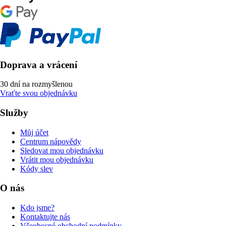
Doprava a vrácení
30 dní na rozmyšlenou
Vraťte svou objednávku
Služby
Můj účet
Centrum nápovědy
Sledovat mou objednávku
Vrátit mou objednávku
Kódy slev
O nás
Kdo jsme?
Kontaktujte nás
Všeobecné obchodní podmínky