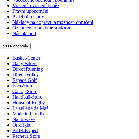
Vrácení a vrácení peněz
Právní upozornění
Platební metody
Náklady na dopravu a možnosti doručení
Oznámení o ochraně soukromí
Náš obchod
Naše obchody
Basket-Center
Daily Bikers
Direct Running
Direct-Volley
Espace Golf
Foot-Store
Gallop Store
Handball-Store
House of Rugby
La sellerie de Maé
Made in Paradis
Nauti-wave
On-Fight
Padel-Expert
Pecheur-Store