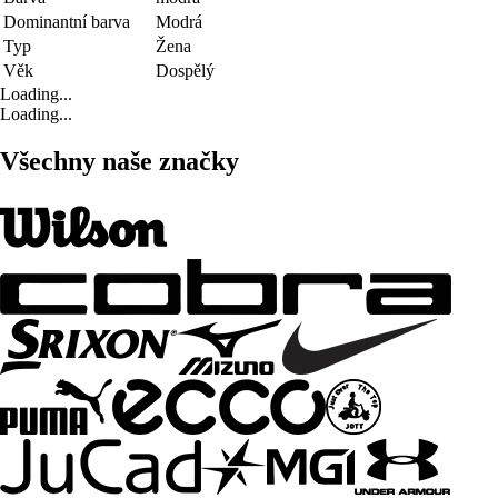
Dominantní barva
Modrá
Typ
Žena
Věk
Dospělý
Loading...
Loading...
Všechny naše značky