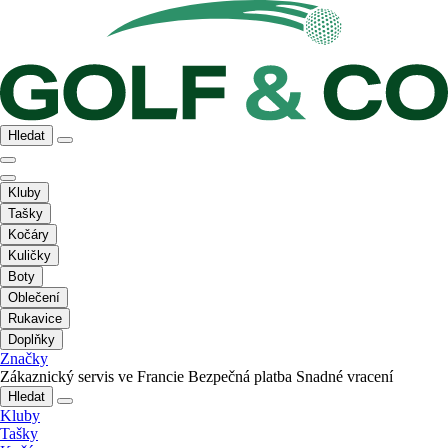
Hledat
Kluby
Tašky
Kočáry
Kuličky
Boty
Oblečení
Rukavice
Doplňky
Značky
Zákaznický servis ve Francie
Bezpečná platba
Snadné vracení
Hledat
Kluby
Tašky