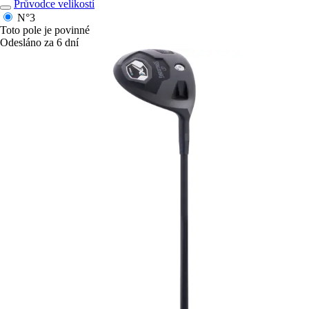
Průvodce velikostí
N°3
Toto pole je povinné
Odesláno za 6 dní