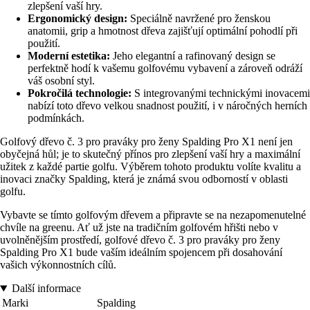
zlepšení vaší hry.
Ergonomický design:
Speciálně navržené pro ženskou
anatomii, grip a hmotnost dřeva zajišťují optimální pohodlí při
použití.
Moderní estetika:
Jeho elegantní a rafinovaný design se
perfektně hodí k vašemu golfovému vybavení a zároveň odráží
váš osobní styl.
Pokročilá technologie:
S integrovanými technickými inovacemi
nabízí toto dřevo velkou snadnost použití, i v náročných herních
podmínkách.
Golfový dřevo č. 3 pro praváky pro ženy Spalding Pro X1 není jen
obyčejná hůl; je to skutečný přínos pro zlepšení vaší hry a maximální
užitek z každé partie golfu. Výběrem tohoto produktu volíte kvalitu a
inovaci značky Spalding, která je známá svou odborností v oblasti
golfu.
Vybavte se tímto golfovým dřevem a připravte se na nezapomenutelné
chvíle na greenu. Ať už jste na tradičním golfovém hřišti nebo v
uvolněnějším prostředí, golfové dřevo č. 3 pro praváky pro ženy
Spalding Pro X1 bude vaším ideálním spojencem při dosahování
vašich výkonnostních cílů.
Další informace
Marki
Spalding