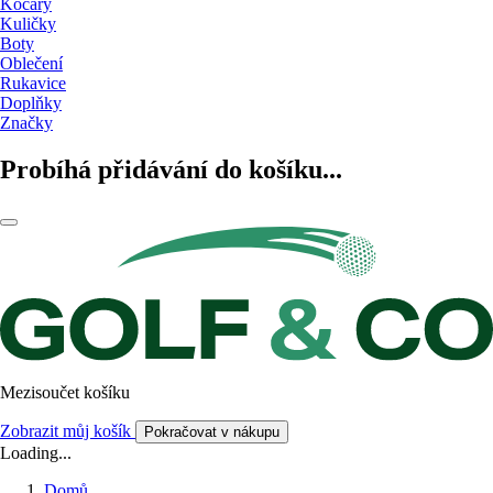
Kočáry
Kuličky
Boty
Oblečení
Rukavice
Doplňky
Značky
Probíhá přidávání do košíku...
Mezisoučet košíku
Zobrazit můj košík
Pokračovat v nákupu
Loading...
Domů