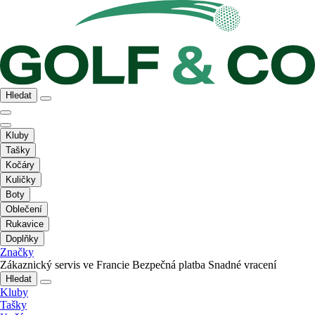
Hledat
Kluby
Tašky
Kočáry
Kuličky
Boty
Oblečení
Rukavice
Doplňky
Značky
Zákaznický servis ve Francie
Bezpečná platba
Snadné vracení
Hledat
Kluby
Tašky