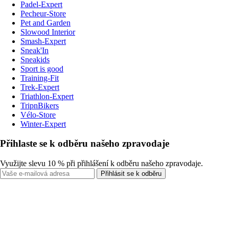
Padel-Expert
Pecheur-Store
Pet and Garden
Slowood Interior
Smash-Expert
Sneak'In
Sneakids
Sport is good
Training-Fit
Trek-Expert
Triathlon-Expert
TripnBikers
Vélo-Store
Winter-Expert
Přihlaste se k odběru našeho zpravodaje
Využijte slevu 10 % při přihlášení k odběru našeho zpravodaje.
Přihlásit se k odběru