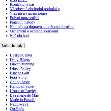
Kontaktujte nás
Všeobecné obchodní podmínky
Vrácení a vrácení peněz
Právní upozornění
Platební metody
Náklady na dopravu a možnosti doručení
Oznámení o ochraně soukromí
Náš obchod
Naše obchody
Basket-Center
Daily Bikers
Direct Running
Direct-Volley
Espace Golf
Foot-Store
Gallop Store
Handball-Store
House of Rugby
La sellerie de Maé
Made in Paradis
Nauti-wave
On-Fight