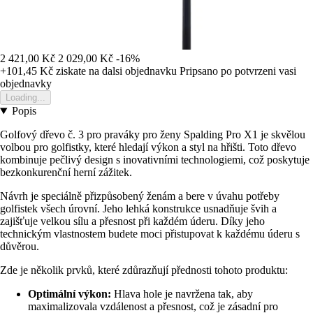
2 421,00 Kč
2 029,00 Kč
-16%
+101,45 Kč
ziskate na dalsi objednavku
Pripsano po potvrzeni vasi
objednavky
Loading...
Popis
Golfový dřevo č. 3 pro praváky pro ženy Spalding Pro X1 je skvělou
volbou pro golfistky, které hledají výkon a styl na hřišti. Toto dřevo
kombinuje pečlivý design s inovativními technologiemi, což poskytuje
bezkonkurenční herní zážitek.
Návrh je speciálně přizpůsobený ženám a bere v úvahu potřeby
golfistek všech úrovní. Jeho lehká konstrukce usnadňuje švih a
zajišťuje velkou sílu a přesnost při každém úderu. Díky jeho
technickým vlastnostem budete moci přistupovat k každému úderu s
důvěrou.
Zde je několik prvků, které zdůrazňují přednosti tohoto produktu:
Optimální výkon:
Hlava hole je navržena tak, aby
maximalizovala vzdálenost a přesnost, což je zásadní pro