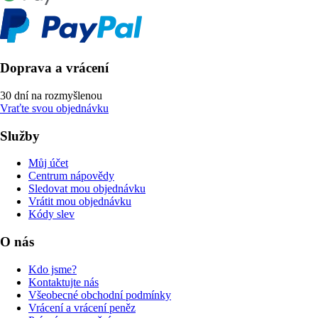
Doprava a vrácení
30 dní na rozmyšlenou
Vraťte svou objednávku
Služby
Můj účet
Centrum nápovědy
Sledovat mou objednávku
Vrátit mou objednávku
Kódy slev
O nás
Kdo jsme?
Kontaktujte nás
Všeobecné obchodní podmínky
Vrácení a vrácení peněz