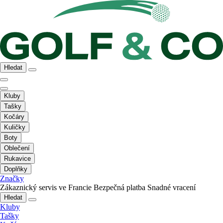
Hledat
Kluby
Tašky
Kočáry
Kuličky
Boty
Oblečení
Rukavice
Doplňky
Značky
Zákaznický servis ve Francie
Bezpečná platba
Snadné vracení
Hledat
Kluby
Tašky