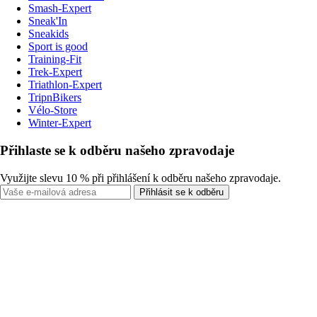
Smash-Expert
Sneak'In
Sneakids
Sport is good
Training-Fit
Trek-Expert
Triathlon-Expert
TripnBikers
Vélo-Store
Winter-Expert
Přihlaste se k odběru našeho zpravodaje
Využijte slevu 10 % při přihlášení k odběru našeho zpravodaje.
Přihlásit se k odběru