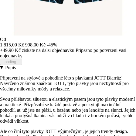
Od
1 815,00 Kč
998,00 Kč
-45%
+49,90 Kč
ziskate na dalsi objednavku
Pripsano po potvrzeni vasi
objednavky
Loading...
Popis
Připraveni na stylové a pohodlné léto s plavkami JOTT Biarritz!
Navrženo známou značkou JOTT, tyto plavky jsou nezbytností pro
všechny milovníky módy a relaxace.
Svou přiléhavou siluetou a elastickým pasem jsou tyto plavky moderní
a praktické. Přizpůsobí se každé postavě a poskytují maximální
pohodlí, ať už jste na pláži, u bazénu nebo jen lenošíte na slunci. Jejich
lehká a prodyšná tkanina vás udrží v chladu i v horkém počasí, rychle
odvádí vlhkost.
Ale co činí tyto plavky JOTT výjimečnými, je jejich trendy design.