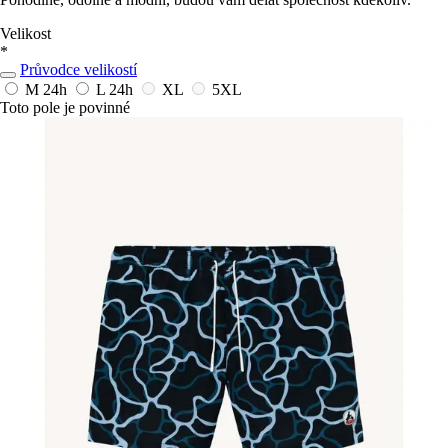
Velikost
*
Průvodce velikostí
M
24h
L
24h
XL
5XL
Toto pole je povinné