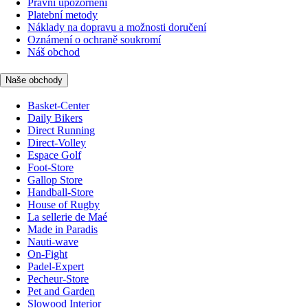
Právní upozornění
Platební metody
Náklady na dopravu a možnosti doručení
Oznámení o ochraně soukromí
Náš obchod
Naše obchody
Basket-Center
Daily Bikers
Direct Running
Direct-Volley
Espace Golf
Foot-Store
Gallop Store
Handball-Store
House of Rugby
La sellerie de Maé
Made in Paradis
Nauti-wave
On-Fight
Padel-Expert
Pecheur-Store
Pet and Garden
Slowood Interior