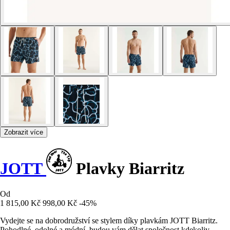
Zobrazit více
JOTT
Plavky Biarritz
Od
1 815,00 Kč
998,00 Kč
-45%
Vydejte se na dobrodružství se stylem díky plavkám JOTT Biarritz.
Pohodlné, odolné a módní, budou vám dělat společnost kdekoliv.