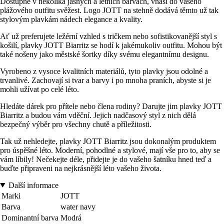
Dostupné v několika jasných a letních barvách, vnáší do vašeho
plážového outfitu svěžest. Logo JOTT na stehně dodává těmto už tak
stylovým plavkám nádech elegance a kvality.
Ať už preferujete ležérní vzhled s tričkem nebo sofistikovanější styl s
košilí, plavky JOTT Biarritz se hodí k jakémukoliv outfitu. Mohou být
také nošeny jako městské šortky díky svému elegantnímu designu.
Vyrobeno z vysoce kvalitních materiálů, tyto plavky jsou odolné a
trvanlivé. Zachovají si tvar a barvy i po mnoha praních, abyste si je
mohli užívat po celé léto.
Hledáte dárek pro přítele nebo člena rodiny? Darujte jim plavky JOTT
Biarritz a budou vám vděční. Jejich nadčasový styl z nich dělá
bezpečný výběr pro všechny chutě a příležitosti.
Tak už nehledejte, plavky JOTT Biarritz jsou dokonalým produktem
pro úspěšné léto. Moderní, pohodlné a stylové, mají vše pro to, aby se
vám líbily! Nečekejte déle, přidejte je do vašeho šatníku hned teď a
buďte připraveni na nejkrásnější léto vašeho života.
Další informace
Marki
JOTT
Barva
water navy
Dominantní barva
Modrá