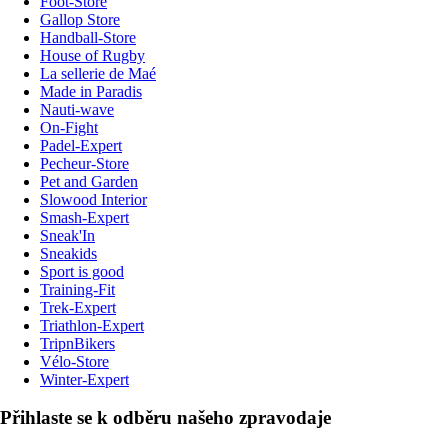
Foot-Store
Gallop Store
Handball-Store
House of Rugby
La sellerie de Maé
Made in Paradis
Nauti-wave
On-Fight
Padel-Expert
Pecheur-Store
Pet and Garden
Slowood Interior
Smash-Expert
Sneak'In
Sneakids
Sport is good
Training-Fit
Trek-Expert
Triathlon-Expert
TripnBikers
Vélo-Store
Winter-Expert
Přihlaste se k odběru našeho zpravodaje