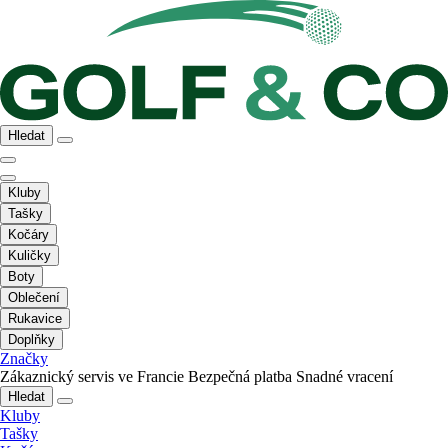
Hledat
Kluby
Tašky
Kočáry
Kuličky
Boty
Oblečení
Rukavice
Doplňky
Značky
Zákaznický servis ve Francie
Bezpečná platba
Snadné vracení
Hledat
Kluby
Tašky