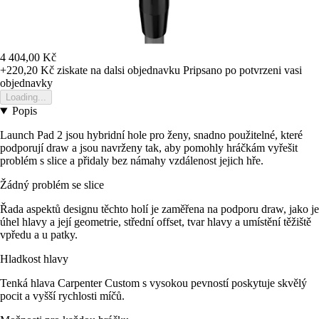
4 404,00 Kč
+220,20 Kč
ziskate na dalsi objednavku
Pripsano po potvrzeni vasi
objednavky
Loading...
Popis
Launch Pad 2 jsou hybridní hole pro ženy, snadno použitelné, které
podporují draw a jsou navrženy tak, aby pomohly hráčkám vyřešit
problém s slice a přidaly bez námahy vzdálenost jejich hře.
Žádný problém se slice
Řada aspektů designu těchto holí je zaměřena na podporu draw, jako je
úhel hlavy a její geometrie, střední offset, tvar hlavy a umístění těžiště
vpředu a u patky.
Hladkost hlavy
Tenká hlava Carpenter Custom s vysokou pevností poskytuje skvělý
pocit a vyšší rychlosti míčů.