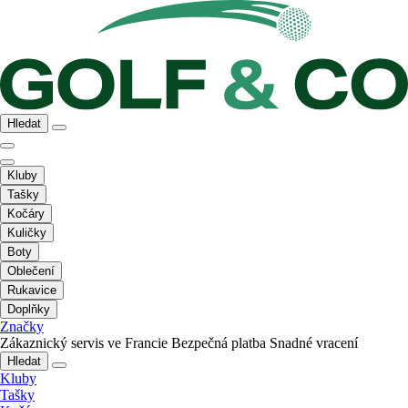
Hledat
Kluby
Tašky
Kočáry
Kuličky
Boty
Oblečení
Rukavice
Doplňky
Značky
Zákaznický servis ve Francie
Bezpečná platba
Snadné vracení
Hledat
Kluby
Tašky