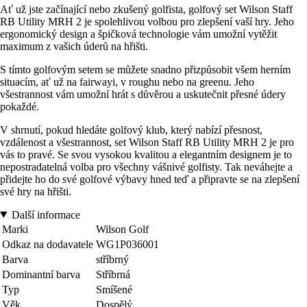
Ať už jste začínající nebo zkušený golfista, golfový set Wilson Staff
RB Utility MRH 2 je spolehlivou volbou pro zlepšení vaší hry. Jeho
ergonomický design a špičková technologie vám umožní vytěžit
maximum z vašich úderů na hřišti.
S tímto golfovým setem se můžete snadno přizpůsobit všem herním
situacím, ať už na fairwayi, v roughu nebo na greenu. Jeho
všestrannost vám umožní hrát s důvěrou a uskutečnit přesné údery
pokaždé.
V shrnutí, pokud hledáte golfový klub, který nabízí přesnost,
vzdálenost a všestrannost, set Wilson Staff RB Utility MRH 2 je pro
vás to pravé. Se svou vysokou kvalitou a elegantním designem je to
nepostradatelná volba pro všechny vášnivé golfisty. Tak neváhejte a
přidejte ho do své golfové výbavy hned teď a připravte se na zlepšení
své hry na hřišti.
Další informace
Marki
Wilson Golf
Odkaz na dodavatele
WG1P036001
Barva
stříbrný
Dominantní barva
Stříbrná
Typ
Smíšené
Věk
Dospělý