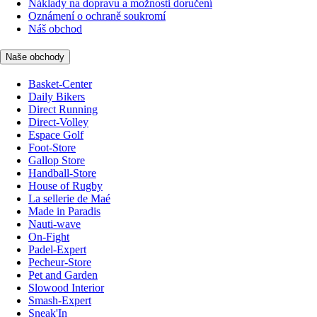
Náklady na dopravu a možnosti doručení
Oznámení o ochraně soukromí
Náš obchod
Naše obchody
Basket-Center
Daily Bikers
Direct Running
Direct-Volley
Espace Golf
Foot-Store
Gallop Store
Handball-Store
House of Rugby
La sellerie de Maé
Made in Paradis
Nauti-wave
On-Fight
Padel-Expert
Pecheur-Store
Pet and Garden
Slowood Interior
Smash-Expert
Sneak'In