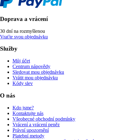
Doprava a vrácení
30 dní na rozmyšlenou
Vraťte svou objednávku
Služby
Můj účet
Centrum nápovědy
Sledovat mou objednávku
Vrátit mou objednávku
Kódy slev
O nás
Kdo jsme?
Kontaktujte nás
Všeobecné obchodní podmínky
Vrácení a vrácení peněz
Právní upozornění
Platební metody