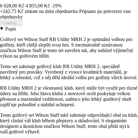
6 028,00 Kč
4 855,00 Kč
-19%
+242,75 Kč
ziskate na dalsi objednavku
Pripsano po potvrzeni vasi
objednavky
Loading...
Popis
Golfový set Wilson Staff RB Utility MRH 2 je optimální volbou pro
golfisty, kteří chtějí zlepšit svou hru. S mezinárodně uznávanou
značkou Wilson Staff je tento set navržen tak, aby nabízel výjimečný
výkon na golfovém hřišti.
Tento set zahrnuje golfový klub RB Utility MRH 2, speciálně
navržený pro praváky. Vyrobený z vysoce kvalitních materiálů, je
lehký a robustní, což z něj dělá ideální volbu pro golfisty všech úrovní.
RB Utility MRH 2 je všestranný klub, který může být využit pro různé
údery na hřišti. Jeho hlava klubu z nerezové oceli poskytuje velkou
přesnost a maximální vzdálenost, zatímco jeho lehký grafitový shaft
zajišťuje pohodlné a stabilní uchopení.
Tento golfový set Wilson Staff také zahrnuje odpovídající obal na klub,
který chrání váš klub během přepravy a skladování. S elegantním
designem a ikonickou značkou Wilson Staff, tento obal přidá styl k
vaší golfové výbavě.