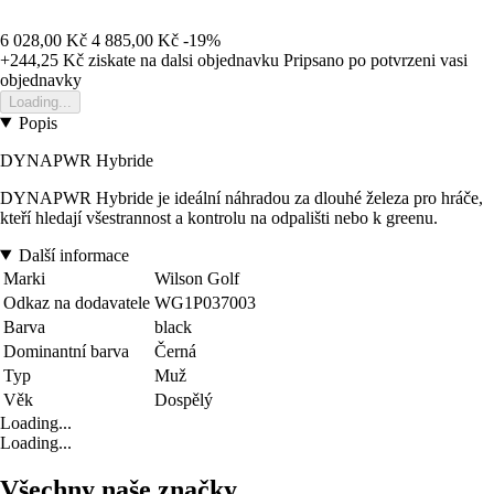
6 028,00 Kč
4 885,00 Kč
-19%
+244,25 Kč
ziskate na dalsi objednavku
Pripsano po potvrzeni vasi
objednavky
Loading...
Popis
DYNAPWR Hybride
DYNAPWR Hybride je ideální náhradou za dlouhé železa pro hráče,
kteří hledají všestrannost a kontrolu na odpališti nebo k greenu.
Další informace
Marki
Wilson Golf
Odkaz na dodavatele
WG1P037003
Barva
black
Dominantní barva
Černá
Typ
Muž
Věk
Dospělý
Loading...
Loading...
Všechny naše značky