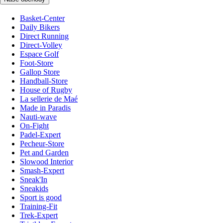
Basket-Center
Daily Bikers
Direct Running
Direct-Volley
Espace Golf
Foot-Store
Gallop Store
Handball-Store
House of Rugby
La sellerie de Maé
Made in Paradis
Nauti-wave
On-Fight
Padel-Expert
Pecheur-Store
Pet and Garden
Slowood Interior
Smash-Expert
Sneak'In
Sneakids
Sport is good
Training-Fit
Trek-Expert