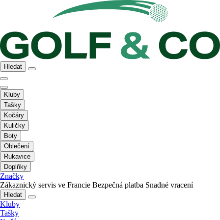
Hledat
Kluby
Tašky
Kočáry
Kuličky
Boty
Oblečení
Rukavice
Doplňky
Značky
Zákaznický servis ve Francie
Bezpečná platba
Snadné vracení
Hledat
Kluby
Tašky