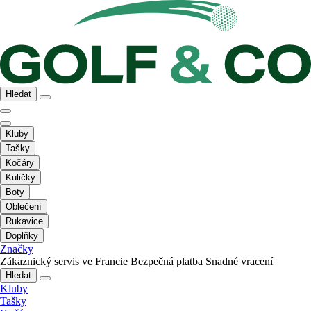
Hledat
Kluby
Tašky
Kočáry
Kuličky
Boty
Oblečení
Rukavice
Doplňky
Značky
Zákaznický servis ve Francie
Bezpečná platba
Snadné vracení
Hledat
Kluby
Tašky