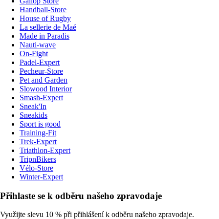
Gallop Store
Handball-Store
House of Rugby
La sellerie de Maé
Made in Paradis
Nauti-wave
On-Fight
Padel-Expert
Pecheur-Store
Pet and Garden
Slowood Interior
Smash-Expert
Sneak'In
Sneakids
Sport is good
Training-Fit
Trek-Expert
Triathlon-Expert
TripnBikers
Vélo-Store
Winter-Expert
Přihlaste se k odběru našeho zpravodaje
Využijte slevu 10 % při přihlášení k odběru našeho zpravodaje.