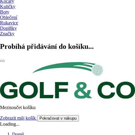
Kočáry
Kuličky
Boty
Oblečení
Rukavice
Doplňky
Značky
Probíhá přidávání do košíku...
Mezisoučet košíku
Zobrazit můj košík
Pokračovat v nákupu
Loading...
Domů