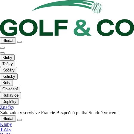
Hledat
Kluby
Tašky
Kočáry
Kuličky
Boty
Oblečení
Rukavice
Doplňky
Značky
Zákaznický servis ve Francie
Bezpečná platba
Snadné vracení
Hledat
Kluby
Tašky