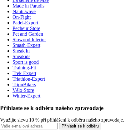
La sellerie de Maé
Made in Paradis
Nauti-wave
On-Fight
Padel-Expert
Pecheur-Store
Pet and Garden
Slowood Interior
Smash-Expert
Sneak'In
Sneakids
Sport is good
Training-Fit
Trek-Expert
Triathlon-Expert
TripnBikers
Vélo-Store
Winter-Expert
Přihlaste se k odběru našeho zpravodaje
Využijte slevu 10 % při přihlášení k odběru našeho zpravodaje.
Přihlásit se k odběru