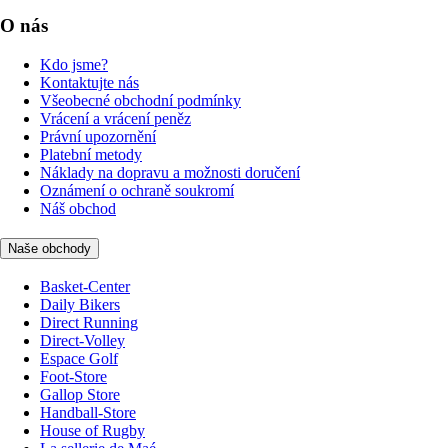
O nás
Kdo jsme?
Kontaktujte nás
Všeobecné obchodní podmínky
Vrácení a vrácení peněz
Právní upozornění
Platební metody
Náklady na dopravu a možnosti doručení
Oznámení o ochraně soukromí
Náš obchod
Naše obchody
Basket-Center
Daily Bikers
Direct Running
Direct-Volley
Espace Golf
Foot-Store
Gallop Store
Handball-Store
House of Rugby